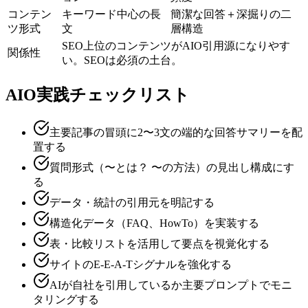
コンテン
キーワード中心の長
簡潔な回答＋深掘りの二
ツ形式
文
層構造
SEO上位のコンテンツがAIO引用源になりやす
関係性
い。SEOは必須の土台。
AIO実践チェックリスト
主要記事の冒頭に2〜3文の端的な回答サマリーを配
置する
質問形式（〜とは？ 〜の方法）の見出し構成にす
る
データ・統計の引用元を明記する
構造化データ（FAQ、HowTo）を実装する
表・比較リストを活用して要点を視覚化する
サイトのE-E-A-Tシグナルを強化する
AIが自社を引用しているか主要プロンプトでモニ
タリングする