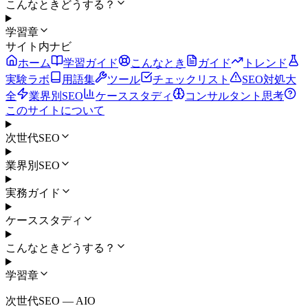
こんなときどうする？
学習章
サイト内ナビ
ホーム
学習ガイド
こんなとき
ガイド
トレンド
実験ラボ
用語集
ツール
チェックリスト
SEO対処大
全
業界別SEO
ケーススタディ
コンサルタント思考
このサイトについて
次世代SEO
業界別SEO
実務ガイド
ケーススタディ
こんなときどうする？
学習章
次世代SEO ― AIO