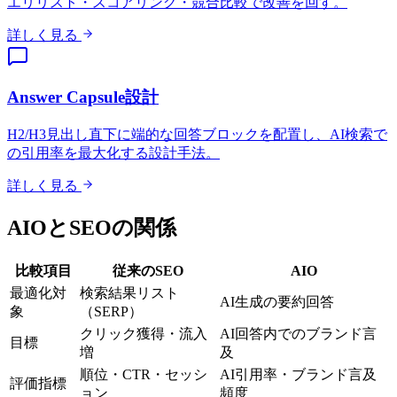
エリリスト・スコアリング・競合比較で改善を回す。
詳しく見る
Answer Capsule設計
H2/H3見出し直下に端的な回答ブロックを配置し、AI検索で
の引用率を最大化する設計手法。
詳しく見る
AIOとSEOの関係
比較項目
従来のSEO
AIO
最適化対
検索結果リスト
AI生成の要約回答
象
（SERP）
クリック獲得・流入
AI回答内でのブランド言
目標
増
及
順位・CTR・セッシ
AI引用率・ブランド言及
評価指標
ョン
頻度