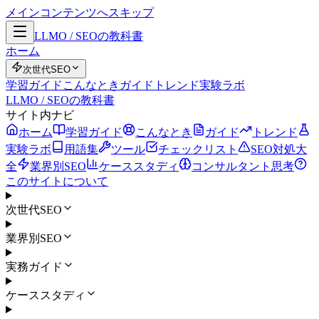
メインコンテンツへスキップ
LLMO / SEOの教科書
ホーム
次世代SEO
学習ガイド
こんなとき
ガイド
トレンド
実験ラボ
LLMO / SEOの教科書
サイト内ナビ
ホーム
学習ガイド
こんなとき
ガイド
トレンド
実験ラボ
用語集
ツール
チェックリスト
SEO対処大
全
業界別SEO
ケーススタディ
コンサルタント思考
このサイトについて
次世代SEO
業界別SEO
実務ガイド
ケーススタディ