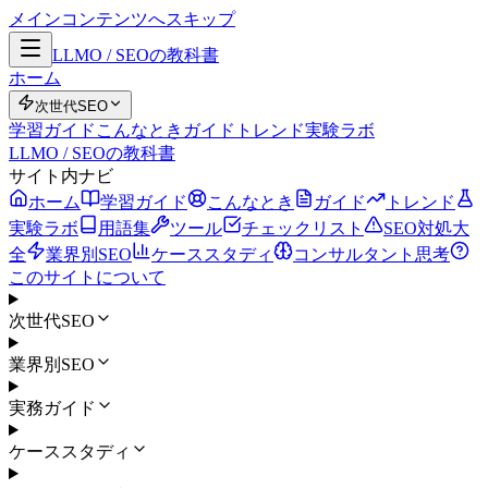
メインコンテンツへスキップ
LLMO / SEOの教科書
ホーム
次世代SEO
学習ガイド
こんなとき
ガイド
トレンド
実験ラボ
LLMO / SEOの教科書
サイト内ナビ
ホーム
学習ガイド
こんなとき
ガイド
トレンド
実験ラボ
用語集
ツール
チェックリスト
SEO対処大
全
業界別SEO
ケーススタディ
コンサルタント思考
このサイトについて
次世代SEO
業界別SEO
実務ガイド
ケーススタディ