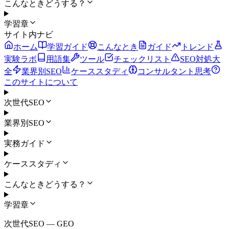
こんなときどうする？
学習章
サイト内ナビ
ホーム
学習ガイド
こんなとき
ガイド
トレンド
実験ラボ
用語集
ツール
チェックリスト
SEO対処大
全
業界別SEO
ケーススタディ
コンサルタント思考
このサイトについて
次世代SEO
業界別SEO
実務ガイド
ケーススタディ
こんなときどうする？
学習章
次世代SEO ― GEO