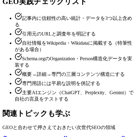
GEO実践チェックリスト
記事内に信頼性の高い統計・データを3つ以上含め
る
引用元のURLと調査年を明記する
自社情報をWikipedia・Wikidataに掲載する（特筆性
がある場合）
Schema.orgのOrganization・Person構造化データを実
装する
概要→詳細→専門の三層コンテンツ構造にする
専門用語には平易な説明を併記する
主要AIエンジン（ChatGPT、Perplexity、Gemini）で
自社の言及をテストする
関連トピックも学ぶ
GEOと合わせて押さえておきたい次世代SEOの領域