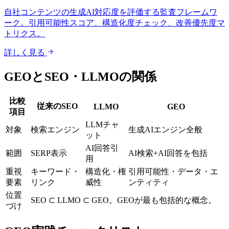
自社コンテンツの生成AI対応度を評価する監査フレームワ
ーク。引用可能性スコア、構造化度チェック、改善優先度マ
トリクス。
詳しく見る
GEOとSEO・LLMOの関係
比較
従来のSEO
LLMO
GEO
項目
LLMチャ
対象
検索エンジン
生成AIエンジン全般
ット
AI回答引
範囲
SERP表示
AI検索+AI回答を包括
用
重視
キーワード・
構造化・権
引用可能性・データ・エ
要素
リンク
威性
ンティティ
位置
SEO ⊂ LLMO ⊂ GEO。GEOが最も包括的な概念。
づけ