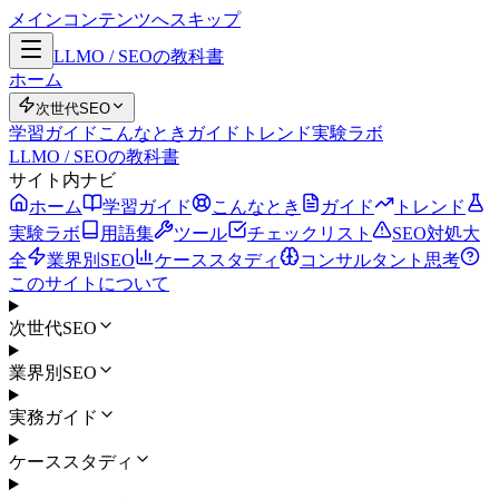
メインコンテンツへスキップ
LLMO / SEOの教科書
ホーム
次世代SEO
学習ガイド
こんなとき
ガイド
トレンド
実験ラボ
LLMO / SEOの教科書
サイト内ナビ
ホーム
学習ガイド
こんなとき
ガイド
トレンド
実験ラボ
用語集
ツール
チェックリスト
SEO対処大
全
業界別SEO
ケーススタディ
コンサルタント思考
このサイトについて
次世代SEO
業界別SEO
実務ガイド
ケーススタディ