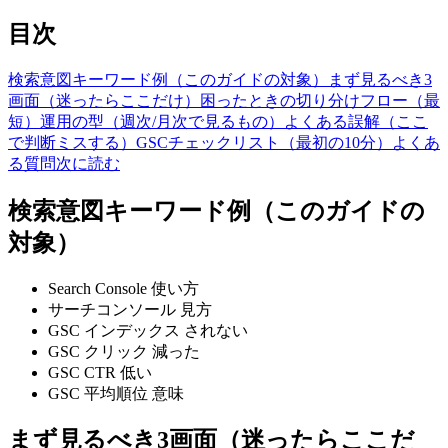
目次
検索意図キーワード例（このガイドの対象）
まず見るべき3
画面（迷ったらここだけ）
困ったときの切り分けフロー（最
短）
運用の型（週次/月次で見るもの）
よくある誤解（ここ
で判断ミスする）
GSCチェックリスト（最初の10分）
よくあ
る質問
次に読む
検索意図キーワード例（このガイドの
対象）
Search Console 使い方
サーチコンソール 見方
GSC インデックス されない
GSC クリック 減った
GSC CTR 低い
GSC 平均順位 意味
まず見るべき3画面（迷ったらここだ