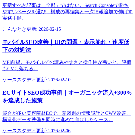
更新すべき記事は「全部」ではない。Search Consoleで勝ち
やすいページを選び、構成の再編集と一次情報追加で伸ばす
実務手順。
こんなとき
更新:
2026-02-15
モバイルSEO改善｜UIの問題・表示崩れ・速度低
下の対処法
MFI前提。モバイルでの読みやすさと操作性が悪いと、評価
もCVも落ちる。
ケーススタディ
更新:
2026-02-10
ECサイトSEO成功事例｜オーガニック流入+300%
を達成した施策
競合が多い美容商材ECで、意図別の情報設計とCWV改善、
構造化データ整備を同時に進めて伸ばしたケース。
ケーススタディ
更新:
2026-02-06