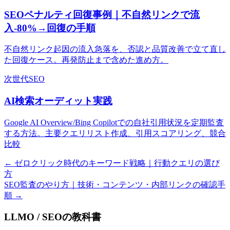
SEOペナルティ回復事例｜不自然リンクで流
入-80%→回復の手順
不自然リンク起因の流入急落を、否認と品質改善で立て直し
た回復ケース。再発防止まで含めた進め方。
次世代SEO
AI検索オーディット実践
Google AI Overview/Bing Copilotでの自社引用状況を定期監査
する方法。主要クエリリスト作成、引用スコアリング、競合
比較
←
ゼロクリック時代のキーワード戦略｜行動クエリの選び
方
SEO監査のやり方｜技術・コンテンツ・内部リンクの確認手
順
→
LLMO / SEOの教科書