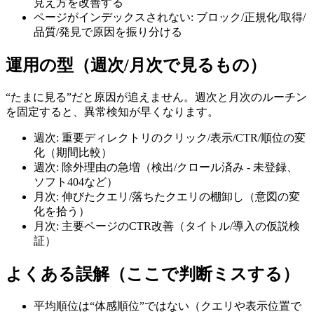
見え方を改善する
ページがインデックスされない: ブロック/正規化/取得/
品質/発見で原因を振り分ける
運用の型（週次/月次で見るもの）
“たまに見る”だと原因が追えません。週次と月次のルーチン
を固定すると、異常検知が早くなります。
週次: 重要ディレクトリのクリック/表示/CTR/順位の変
化（期間比較）
週次: 除外理由の急増（検出/クロール済み - 未登録、
ソフト404など）
月次: 伸びたクエリ/落ちたクエリの棚卸し（意図の変
化を拾う）
月次: 主要ページのCTR改善（タイトル/導入の仮説検
証）
よくある誤解（ここで判断ミスする）
平均順位は“体感順位”ではない（クエリや表示位置で