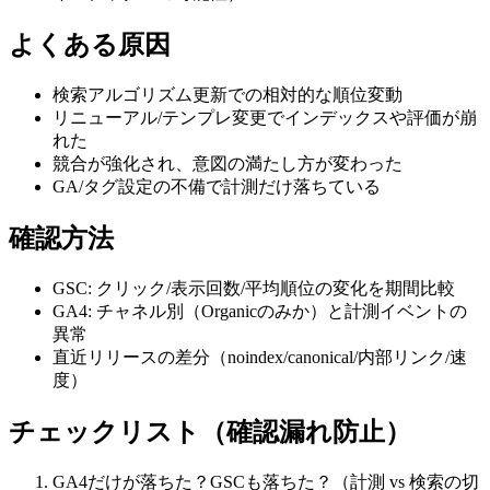
よくある原因
検索アルゴリズム更新での相対的な順位変動
リニューアル/テンプレ変更でインデックスや評価が崩
れた
競合が強化され、意図の満たし方が変わった
GA/タグ設定の不備で計測だけ落ちている
確認方法
GSC: クリック/表示回数/平均順位の変化を期間比較
GA4: チャネル別（Organicのみか）と計測イベントの
異常
直近リリースの差分（noindex/canonical/内部リンク/速
度）
チェックリスト（確認漏れ防止）
GA4だけが落ちた？GSCも落ちた？（計測 vs 検索の切