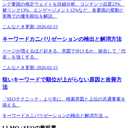
ング要因の推定ウェイトを詳細分析。コンテンツ品質23%、
被リンク13%、エンゲージメント12%など、各要因の変動と
実務での優先順位を解説。
こんなとき
更新:
2026-02-15
キーワードカニバリゼーションの検出と解消方法
ページが増えるほど起きる。意図で分けるか、統合して「代
表」を強くする。
こんなとき
更新:
2026-02-15
狙いキーワードで順位が上がらない原因と改善方
法
「SEOテクニック」より先に、検索意図と上位の共通要素を
揃える。
キーワードカニバリゼーションの検出と解消方法
→
LLMO / SEOの教科書