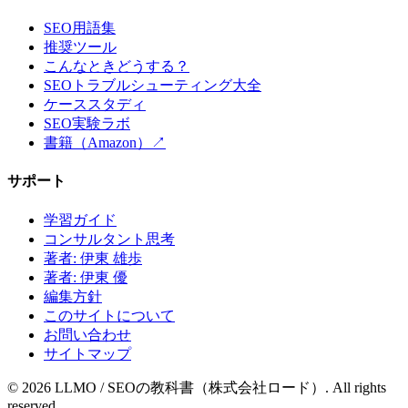
SEO用語集
推奨ツール
こんなときどうする？
SEOトラブルシューティング大全
ケーススタディ
SEO実験ラボ
書籍（Amazon）↗
サポート
学習ガイド
コンサルタント思考
著者: 伊東 雄歩
著者: 伊東 優
編集方針
このサイトについて
お問い合わせ
サイトマップ
©
2026
LLMO / SEOの教科書（株式会社ロード）. All rights
reserved.