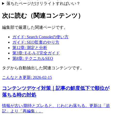
落ちたページだけリライトすればいい？
次に読む（関連コンテンツ）
編集部で厳選した関連ページです。
ガイド: Search Consoleの使い方
ガイド: SEO監査のやり方
第12章: 測定と分析
第3章: E-E-A-T完全ガイド
第8章: テクニカルSEO
タグから自動抽出した関連コンテンツです。
こんなとき
更新:
2026-02-15
コンテンツデケイ対策｜記事の鮮度低下で順位が
落ちる時の対処
情報が古い/期待とズレると、じわじわ落ちる。更新は「追
記」より「再編集」。