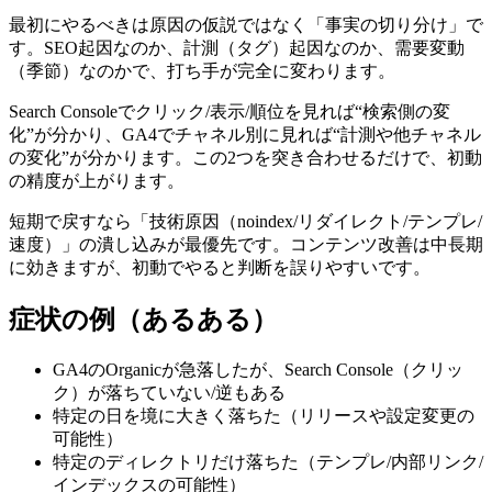
最初にやるべきは原因の仮説ではなく「事実の切り分け」で
す。SEO起因なのか、計測（タグ）起因なのか、需要変動
（季節）なのかで、打ち手が完全に変わります。
Search Consoleでクリック/表示/順位を見れば“検索側の変
化”が分かり、GA4でチャネル別に見れば“計測や他チャネル
の変化”が分かります。この2つを突き合わせるだけで、初動
の精度が上がります。
短期で戻すなら「技術原因（noindex/リダイレクト/テンプレ/
速度）」の潰し込みが最優先です。コンテンツ改善は中長期
に効きますが、初動でやると判断を誤りやすいです。
症状の例（あるある）
GA4のOrganicが急落したが、Search Console（クリッ
ク）が落ちていない/逆もある
特定の日を境に大きく落ちた（リリースや設定変更の
可能性）
特定のディレクトリだけ落ちた（テンプレ/内部リンク/
インデックスの可能性）