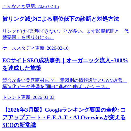
こんなとき
更新:
2026-02-15
被リンク減少による順位低下の診断と対処方法
リンクだけで説明できないことが多い。まず影響範囲と「代
替要因」を切り分ける。
ケーススタディ
更新:
2026-02-10
ECサイトSEO成功事例｜オーガニック流入+300%
を達成した施策
競合が多い美容商材ECで、意図別の情報設計とCWV改善、
構造化データ整備を同時に進めて伸ばしたケース。
トレンド
更新:
2026-03-03
【2026年3月版】Googleランキング要因の全貌: コ
アアップデート・E-E-A-T・AI Overviewが変える
SEOの新常識