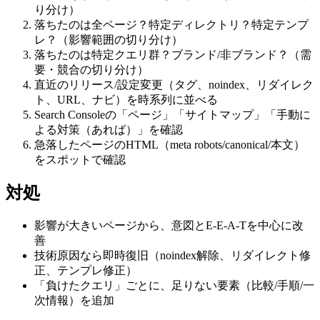
り分け）
落ちたのは全ページ？特定ディレクトリ？特定テンプ
レ？（影響範囲の切り分け）
落ちたのは特定クエリ群？ブランド/非ブランド？（需
要・競合の切り分け）
直近のリリース/設定変更（タグ、noindex、リダイレク
ト、URL、ナビ）を時系列に並べる
Search Consoleの「ページ」「サイトマップ」「手動に
よる対策（あれば）」を確認
急落したページのHTML（meta robots/canonical/本文）
をスポットで確認
対処
影響が大きいページから、意図とE-E-A-Tを中心に改
善
技術原因なら即時復旧（noindex解除、リダイレクト修
正、テンプレ修正）
「負けたクエリ」ごとに、足りない要素（比較/手順/一
次情報）を追加