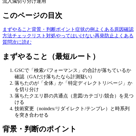
流入減
切り分け
運用
このページの目次
まずやること
背景・判断ポイント
症状の例
よくある原因
確認
方法
チェックリスト
対処
やってはいけない
再発防止
よくある
質問
次に読む
まずやること（最短ルート）
GSCで「検索パフォーマンス」の合計が落ちているか
確認（GAだけ落ちたなら計測疑い）
落ちたのが「全体」か「特定ディレクトリ/ページ」か
を切り分け
落ちたクエリ群の共通点（意図/カテゴリ/競合）を見つ
ける
技術変更（noindex/リダイレクト/テンプレ）と時系列
を突き合わせる
背景・判断のポイント