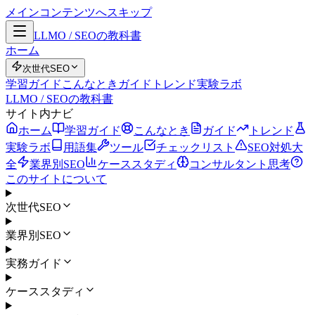
メインコンテンツへスキップ
LLMO / SEOの教科書
ホーム
次世代SEO
学習ガイド
こんなとき
ガイド
トレンド
実験ラボ
LLMO / SEOの教科書
サイト内ナビ
ホーム
学習ガイド
こんなとき
ガイド
トレンド
実験ラボ
用語集
ツール
チェックリスト
SEO対処大
全
業界別SEO
ケーススタディ
コンサルタント思考
このサイトについて
次世代SEO
業界別SEO
実務ガイド
ケーススタディ