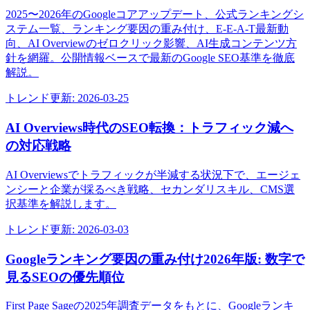
2025〜2026年のGoogleコアアップデート、公式ランキングシ
ステム一覧、ランキング要因の重み付け、E-E-A-T最新動
向、AI Overviewのゼロクリック影響、AI生成コンテンツ方
針を網羅。公開情報ベースで最新のGoogle SEO基準を徹底
解説。
トレンド
更新:
2026-03-25
AI Overviews時代のSEO転換：トラフィック減へ
の対応戦略
AI Overviewsでトラフィックが半減する状況下で、エージェ
ンシーと企業が採るべき戦略、セカンダリスキル、CMS選
択基準を解説します。
トレンド
更新:
2026-03-03
Googleランキング要因の重み付け2026年版: 数字で
見るSEOの優先順位
First Page Sageの2025年調査データをもとに、Googleランキ