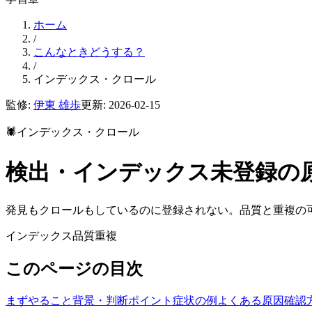
ホーム
/
こんなときどうする？
/
インデックス・クロール
監修:
伊東 雄歩
更新:
2026-02-15
🕷️
インデックス・クロール
検出・インデックス未登録の原
発見もクロールもしているのに登録されない。品質と重複の
インデックス
品質
重複
このページの目次
まずやること
背景・判断ポイント
症状の例
よくある原因
確認