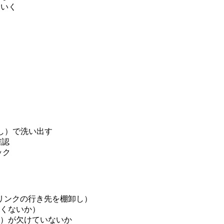
ていく
出し）で洗い出す
確認
ック
リンクの行き先を棚卸し）
遅くないか）
Q）が欠けていないか