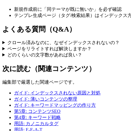
新規作成前に「同テーマが既に無いか」を必ず確認
テンプレ生成ページ（タグ/検索結果）はインデックス
よくある質問（Q&A）
クロール済みなのに、なぜインデックスされないの？
ページをリライトすれば解決しますか？
どのくらいの文字数があれば良い？
次に読む（関連コンテンツ）
編集部で厳選した関連ページです。
ガイド: インデックスされない原因と対処
ガイド: 薄いコンテンツの整理
ガイド: キーワードマッピングの作り方
第5章: コンテンツSEO
第4章: キーワード戦略
用語: カノニカルタグ
用語: E-E-A-T