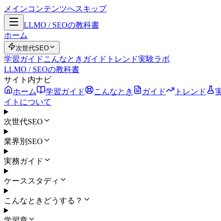
メインコンテンツへスキップ
LLMO / SEOの教科書
ホーム
次世代SEO
学習ガイド
こんなとき
ガイド
トレンド
実験ラボ
LLMO / SEOの教科書
サイト内ナビ
ホーム
学習ガイド
こんなとき
ガイド
トレンド
イトについて
次世代SEO
業界別SEO
実務ガイド
ケーススタディ
こんなときどうする？
学習章