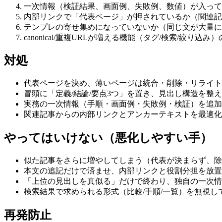
一次情報（検証結果、画面例、失敗例、数値）が入って
内部リンクで「代表ページ」が押されているか（関連記
テンプレの寄せ集めになっていないか（同じ文が大量に
canonical/重複URLが増える機能（タグ/検索/絞り
対処
代表ページを決め、薄いページは統合・削除・リライト
冒頭に「定義/結論/要点3つ」を置き、見出し構造を整
実務の一次情報（手順・画面例・失敗例・検証）を追加
関連記事からの内部リンクとアンカーテキストを最適化
やってはいけない（悪化しやすい手）
似た記事をさらに増やしてしまう（代表が決まらず、除
本文の追記だけで済ませ、内部リンクと役割分担を放置
「上位の見出しを真似る」だけで終わり、独自の一次情
検索結果で求められる形式（比較/手順/一覧）を無視し
再発防止