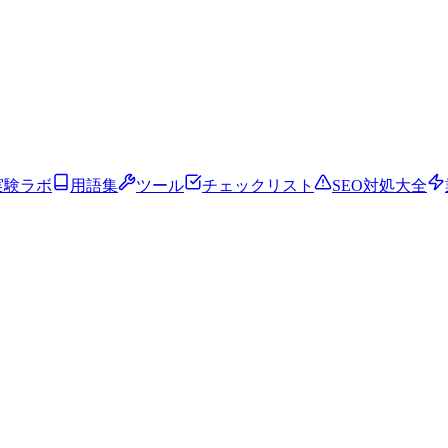
実験ラボ
用語集
ツール
チェックリスト
SEO対処大全