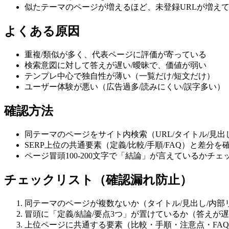
似たテーマのページが増えるほど、未登録URLが増え
よくある原因
重複/類似が多く、代表ページに評価が寄っている
検索意図に対して答えが遅い/曖昧で、価値が弱い
テンプレ中心で独自性が薄い（一覧だけ/短文だけ）
ユーザー体験が悪い（広告過多/読みにくい/誤字多い）
確認方法
同テーマのページをサイト内検索（URL/タイトル/見
SERP上位の共通要素（定義/比較/手順/FAQ）と差分を
ページ冒頭100-200文字で「結論」が言えているかチェ
チェックリスト（確認漏れ防止）
同テーマのページが複数ないか（タイトル/見出し/内部
冒頭に「定義/結論/要点3つ」が置けているか（答えが
上位ページに共通する要素（比較・手順・注意点・FA