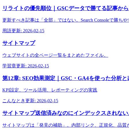
リライトの優先順位｜GSCデータで勝てる記事か
更新すべき記事は「全部」ではない。Search Console
用語
更新:
2026-02-15
サイトマップ
ウェブサイトの全ページ一覧をまとめたファイル。
学習章
更新:
2026-02-15
第12章: SEO効果測定｜GSC・GA4を使った分析
KPI設定、ツール活用、レポーティングの実践
こんなとき
更新:
2026-02-15
サイトマップ送信済みなのにインデックスされない
サイトマップは「発見の補助」。内部リンク、正規化、品質