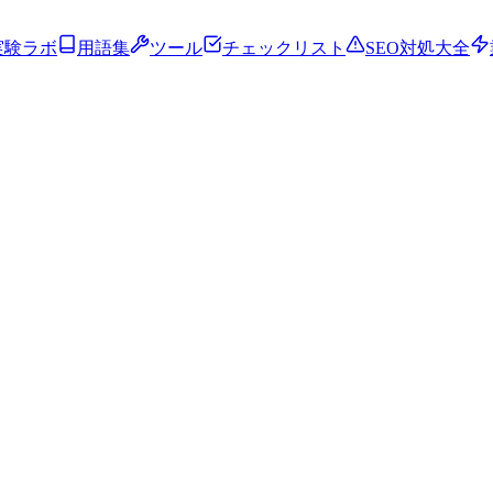
実験ラボ
用語集
ツール
チェックリスト
SEO対処大全