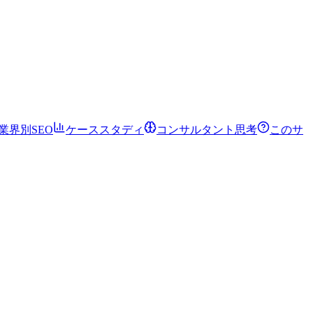
業界別SEO
ケーススタディ
コンサルタント思考
このサ