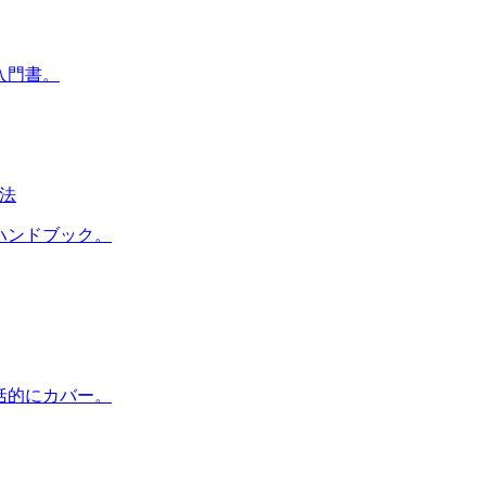
入門書。
技法
ハンドブック。
包括的にカバー。