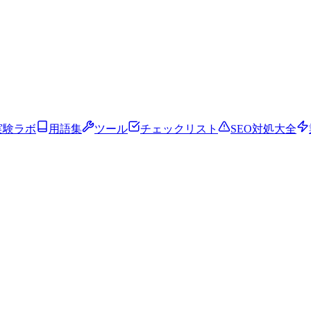
実験ラボ
用語集
ツール
チェックリスト
SEO対処大全