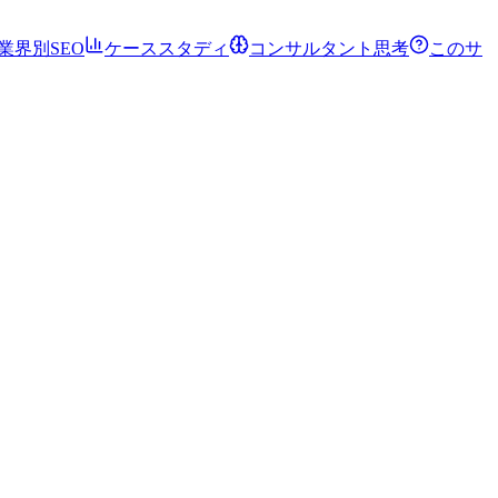
業界別SEO
ケーススタディ
コンサルタント思考
このサ