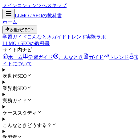
メインコンテンツへスキップ
LLMO / SEOの教科書
ホーム
次世代SEO
学習ガイド
こんなとき
ガイド
トレンド
実験ラボ
LLMO / SEOの教科書
サイト内ナビ
ホーム
学習ガイド
こんなとき
ガイド
トレンド
イトについて
次世代SEO
業界別SEO
実務ガイド
ケーススタディ
こんなときどうする？
学習章