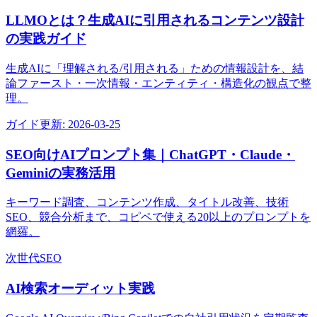
LLMOとは？生成AIに引用されるコンテンツ設計
の実践ガイド
生成AIに「理解される/引用される」ための情報設計を、結
論ファースト・一次情報・エンティティ・構造化の観点で整
理。
ガイド
更新:
2026-03-25
SEO向けAIプロンプト集｜ChatGPT・Claude・
Geminiの実務活用
キーワード調査、コンテンツ作成、タイトル改善、技術
SEO、競合分析まで、コピペで使える20以上のプロンプトを
網羅。
次世代SEO
AI検索オーディット実践