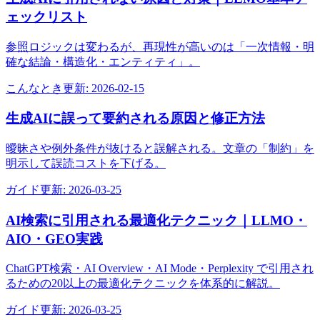
ェックリスト
参照ロジックは変わるが、再現性が高いのは「一次情報・明
確な結論・構造化・エンティティ」。
こんなとき
更新:
2026-02-15
生成AIに誤って要約される原因と修正方法
曖昧さや例外条件が抜けると誤解される。文章の「制約」を
明示して誤読コストを下げる。
ガイド
更新:
2026-03-25
AI検索に引用される最適化テクニック｜LLMO・
AIO・GEO実践
ChatGPT検索・AI Overview・AI Mode・Perplexity で引用され
るための20以上の最適化テクニックを体系的に解説。
ガイド
更新:
2026-03-25