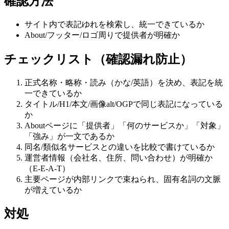
確認方法
サイト内で表記ゆれを検索し、統一できているか
About/フッター/ロゴ周りで提供者が明確か
チェックリスト（確認漏れ防止）
正式名称・略称・読み（かな/英語）を決め、表記を統
一できているか
タイトル/H1/本文/画像alt/OGPで同じ表記になっている
か
Aboutページに「提供者」「何のサービスか」「対象」
「強み」が一文であるか
同名/類似名サービスとの違いを比較で書けているか
運営者情報（会社名、住所、問い合わせ）が明確か
（E-E-A-T）
主要ページが内部リンクで束ねられ、固有名詞の文脈
が増えているか
対処