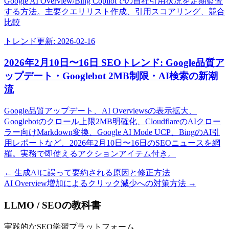
Google AI Overview/Bing Copilotでの自社引用状況を定期監査
する方法。主要クエリリスト作成、引用スコアリング、競合
比較
トレンド
更新:
2026-02-16
2026年2月10日〜16日 SEOトレンド: Google品質ア
ップデート・Googlebot 2MB制限・AI検索の新潮
流
Google品質アップデート、AI Overviewsの表示拡大、
Googlebotのクロール上限2MB明確化、CloudflareのAIクロー
ラー向けMarkdown変換、Google AI Mode UCP、BingのAI引
用レポートなど、2026年2月10日〜16日のSEOニュースを網
羅。実務で即使えるアクションアイテム付き。
←
生成AIに誤って要約される原因と修正方法
AI Overview増加によるクリック減少への対策方法
→
LLMO / SEOの教科書
実践的なSEO学習プラットフォーム