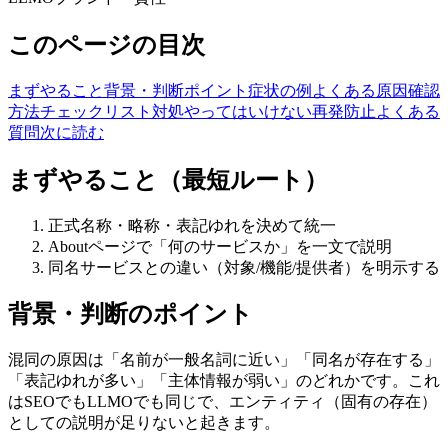
このページの目次
まずやること
背景・判断ポイント
症状の例
よくある原因
確認
方法
チェックリスト
対処
やってはいけない
再発防止
よくある
質問
次に読む
まずやること（最短ルート）
正式名称・略称・表記ゆれを決めて統一
Aboutページで「何のサービスか」を一文で説明
同名サービスとの違い（対象/機能/提供者）を明示する
背景・判断のポイント
混同の原因は「名前が一般名詞に近い」「同名が存在する」
「表記ゆれが多い」「主体情報が弱い」のどれかです。これ
はSEOでもLLMOでも同じで、エンティティ（固有の存在）
としての説明が足りないと起きます。