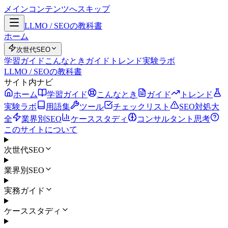
メインコンテンツへスキップ
LLMO / SEOの教科書
ホーム
次世代SEO
学習ガイド
こんなとき
ガイド
トレンド
実験ラボ
LLMO / SEOの教科書
サイト内ナビ
ホーム
学習ガイド
こんなとき
ガイド
トレンド
実験ラボ
用語集
ツール
チェックリスト
SEO対処大
全
業界別SEO
ケーススタディ
コンサルタント思考
このサイトについて
次世代SEO
業界別SEO
実務ガイド
ケーススタディ