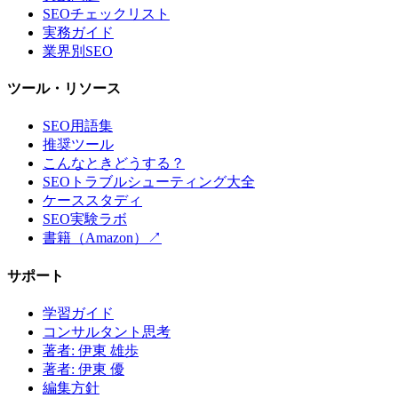
SEOチェックリスト
実務ガイド
業界別SEO
ツール・リソース
SEO用語集
推奨ツール
こんなときどうする？
SEOトラブルシューティング大全
ケーススタディ
SEO実験ラボ
書籍（Amazon）↗
サポート
学習ガイド
コンサルタント思考
著者: 伊東 雄歩
著者: 伊東 優
編集方針