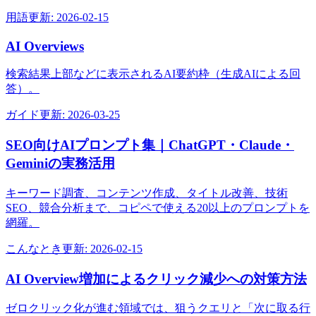
用語
更新:
2026-02-15
AI Overviews
検索結果上部などに表示されるAI要約枠（生成AIによる回
答）。
ガイド
更新:
2026-03-25
SEO向けAIプロンプト集｜ChatGPT・Claude・
Geminiの実務活用
キーワード調査、コンテンツ作成、タイトル改善、技術
SEO、競合分析まで、コピペで使える20以上のプロンプトを
網羅。
こんなとき
更新:
2026-02-15
AI Overview増加によるクリック減少への対策方法
ゼロクリック化が進む領域では、狙うクエリと「次に取る行