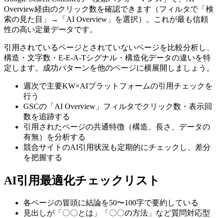
Overview経由のクリック数を確認できます（フィルタで「検
索の見た目」→「AI Overview」を選択）。これが最も信頼
性の高い定量データです。
引用されているページとされていないページを比較分析し、
構造・文字数・E-E-A-Tシグナル・構造化データの違いを特
定します。成功パターンを他のページに横展開しましょう。
週次で主要KW×AIプラットフォームの引用チェックを
行う
GSCの「AI Overview」フィルタでクリック数・表示回
数を追跡する
引用されたページの共通特徴（構造、長さ、データの
有無）を分析する
競合サイトのAI引用状況も定期的にチェックし、差分
を把握する
AI引用最適化チェックリスト
各ページの冒頭に結論を50〜100字で要約している
見出しが「〇〇とは」「〇〇の方法」など質問対応型