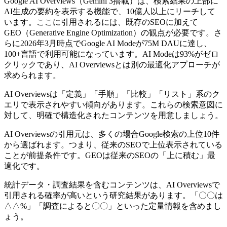
Google AI Overviews（Gemini 3搭載）は、検索結果の上部に
AI生成の要約を表示する機能で、10億人以上にリーチして
います。ここに引用されるには、既存のSEOに加えて
GEO（Generative Engine Optimization）の観点が必要です。さ
らに2026年3月時点でGoogle AI Modeが75M DAUに達し、
100+言語で利用可能になっています。AI Modeは93%がゼロ
クリックであり、AI Overviewsとは別の最適化アプローチが
求められます。
AI Overviewsは「定義」「手順」「比較」「リスト」系のク
エリで表示されやすい傾向があります。これらの検索意図に
対して、明確で構造化されたコンテンツを用意しましょう。
AI Overviewsの引用元は、多くの場合Google検索の上位10件
から選ばれます。つまり、従来のSEOで上位表示されている
ことが前提条件です。GEOは従来のSEOの「上に積む」最
適化です。
統計データ・調査結果を含むコンテンツは、AI Overviewsで
引用される確率が高いという研究結果があります。「〇〇は
△△%」「調査によると〇〇」といった定量情報を含めまし
ょう。