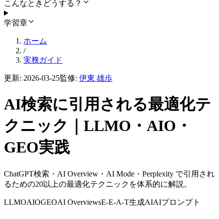
こんなときどうする？
学習章
ホーム
/
実務ガイド
更新:
2026-03-25
監修:
伊東 雄歩
AI検索に引用される最適化テ
クニック｜LLMO・AIO・
GEO実践
ChatGPT検索・AI Overview・AI Mode・Perplexity で引用され
るための20以上の最適化テクニックを体系的に解説。
LLMO
AIO
GEO
AI Overviews
E-E-A-T
生成AI
AIプロンプト