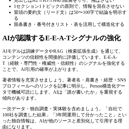
見出しはH2→H3→H4の階層を守り、飛ばさない
1セクション1トピックの原則で、情報を混在させない
冒頭の要約文（リード文）は50〜100字で結論を明示す
る
箇条書き・番号付きリスト・表を活用して構造化する
AIが認識するE-E-A-Tシグナルの強化
AIモデルは訓練データやRAG（検索拡張生成）を通じて、
コンテンツの信頼性を間接的に評価しています。E-E-A-
T（経験・専門性・権威性・信頼性）のシグナルを強化する
ことで、AI引用の確率が上がります。
著者情報を充実させましょう。著者名・肩書き・経歴・SNS
プロフィールへのリンクを記事に明示し、Person構造化デー
タで機械可読にします。AIは「誰が書いたか」を重視する
傾向があります。
一次データ・独自調査・実体験を含めましょう。「自社で
100社を調査した結果」「3年間運用して分かったこと」とい
った独自情報は、AIが他のソースと差別化して引用する理
由になります。