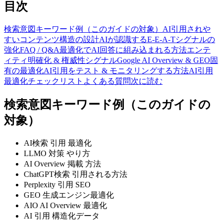
目次
検索意図キーワード例（このガイドの対象）
AI引用されや
すいコンテンツ構造の設計
AIが認識するE-E-A-Tシグナルの
強化
FAQ / Q&A最適化でAI回答に組み込まれる方法
エンテ
ィティ明確化 & 権威性シグナル
Google AI Overview & GEO固
有の最適化
AI引用をテスト & モニタリングする方法
AI引用
最適化チェックリスト
よくある質問
次に読む
検索意図キーワード例（このガイドの
対象）
AI検索 引用 最適化
LLMO 対策 やり方
AI Overview 掲載 方法
ChatGPT検索 引用される方法
Perplexity 引用 SEO
GEO 生成エンジン最適化
AIO AI Overview 最適化
AI 引用 構造化データ