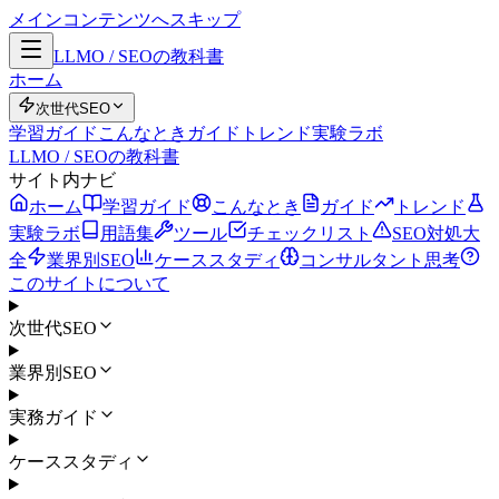
メインコンテンツへスキップ
LLMO / SEOの教科書
ホーム
次世代SEO
学習ガイド
こんなとき
ガイド
トレンド
実験ラボ
LLMO / SEOの教科書
サイト内ナビ
ホーム
学習ガイド
こんなとき
ガイド
トレンド
実験ラボ
用語集
ツール
チェックリスト
SEO対処大
全
業界別SEO
ケーススタディ
コンサルタント思考
このサイトについて
次世代SEO
業界別SEO
実務ガイド
ケーススタディ