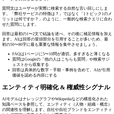
質問文はユーザーが実際に検索する自然な言い回しにしま
す。「弊社サービスの特徴は？」ではなく「{トピック}のメ
リットは何ですか？」のように、一般的な検索クエリに合わ
せた質問にします。
回答は最初の1〜2文で結論を述べ、その後に補足情報を加え
ます。AIは回答の冒頭部分を引用することが多いため、最
初の50〜80字に最も重要な情報を集中させましょう。
FAQは1ページに5〜10問が適切。多すぎると薄くなる
質問はGoogleの「他の人はこちらも質問」や検索サジ
ェストから収集する
回答は具体的な数字・手順・事例を含めて、AIが引用
価値を認める内容にする
エンティティ明確化 & 権威性シグナル
AIモデルはナレッジグラフやWikipediaなどの構造化された
知識ベースを参照して、エンティティ（人物・組織・概念）
の関連性を理解します。自社や自社ブランドをエンティティ