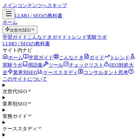
メインコンテンツへスキップ
LLMO / SEOの教科書
ホーム
次世代SEO
学習ガイド
こんなとき
ガイド
トレンド
実験ラボ
LLMO / SEOの教科書
サイト内ナビ
ホーム
学習ガイド
こんなとき
ガイド
トレンド
実験ラボ
用語集
ツール
チェックリスト
SEO対処大
全
業界別SEO
ケーススタディ
コンサルタント思考
このサイトについて
次世代SEO
業界別SEO
実務ガイド
ケーススタディ