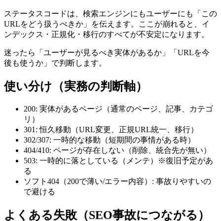
ステータスコードは、検索エンジンにもユーザーにも「この
URLをどう扱うべきか」を伝えます。ここが崩れると、イ
ンデックス・正規化・移行のすべてが不安定になります。
迷ったら「ユーザーが見るべき実体があるか」「URLを今
後も使うか」で判断します。
使い分け（実務の判断軸）
200: 実体があるページ（通常のページ、記事、カテゴ
リ）
301: 恒久移動（URL変更、正規URL統一、移行）
302/307: 一時的な移動（短期間の事情がある時）
404/410: ページが存在しない（削除、統合先が無い）
503: 一時的に落としている（メンテ）※復旧予定があ
る
ソフト404（200で薄い/エラー内容）: 事故りやすいの
で避ける
よくある失敗（SEO事故につながる）