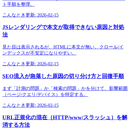
ト手順を整理。
こんなとき
更新:
2026-02-15
JSレンダリングで本文が取得できない原因と対処
法
見た目は表示されるが、HTMLに本文が無い。クロール/イ
ンデックスが不安定になりやすい。
こんなとき
更新:
2026-02-15
SEO流入が急落した原因の切り分け方と回復手順
まず「計測の問題」か「検索の問題」かを分けて、影響範囲
（ページ/クエリ/デバイス）を特定する。
こんなとき
更新:
2026-02-15
URL正規化の混在（HTTP/www/スラッシュ）を解
消する方法