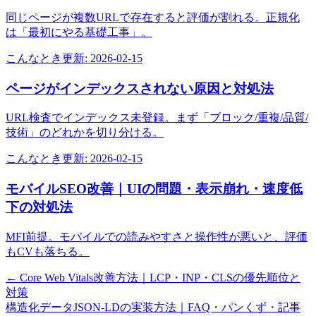
同じページが複数URLで存在すると評価が割れる。正規化
は「最初にやる基礎工事」。
こんなとき
更新:
2026-02-15
ページがインデックスされない原因と対処法
URL検査でインデックス未登録。まず「ブロック/重複/品質/
技術」のどれかを切り分ける。
こんなとき
更新:
2026-02-15
モバイルSEO改善｜UIの問題・表示崩れ・速度低
下の対処法
MFI前提。モバイルでの読みやすさと操作性が悪いと、評価
もCVも落ちる。
←
Core Web Vitals改善方法｜LCP・INP・CLSの優先順位と
対策
構造化データJSON-LDの実装方法｜FAQ・パンくず・記事