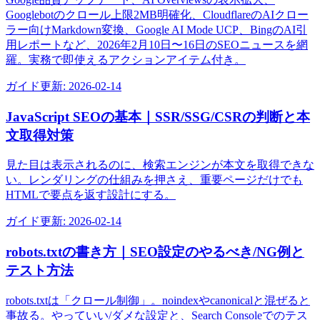
Googlebotのクロール上限2MB明確化、CloudflareのAIクロー
ラー向けMarkdown変換、Google AI Mode UCP、BingのAI引
用レポートなど、2026年2月10日〜16日のSEOニュースを網
羅。実務で即使えるアクションアイテム付き。
ガイド
更新:
2026-02-14
JavaScript SEOの基本｜SSR/SSG/CSRの判断と本
文取得対策
見た目は表示されるのに、検索エンジンが本文を取得できな
い。レンダリングの仕組みを押さえ、重要ページだけでも
HTMLで要点を返す設計にする。
ガイド
更新:
2026-02-14
robots.txtの書き方｜SEO設定のやるべき/NG例と
テスト方法
robots.txtは「クロール制御」。noindexやcanonicalと混ぜると
事故る。やっていい/ダメな設定と、Search Consoleでのテス