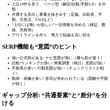
上位10件を見て、ページ型（解説/比較/手順/LP）を分
類
共通する見出し要素を抜き出す（定義、比較表、手
順、注意点、FAQなど）
“上位には無いが欲しい”一次情報を決める（検証、数
値、失敗例）
アウトラインを作り、導入で結論を言い切る
SERP機能も“意図”のヒント
強い公式枠がある: ナビ意図が強い（勝ち筋が違う）
比較/ランキングが多い: 商業調査（検討）意図が強い
手順系が多い: 行動意図が強い（チェックリストが効
く）
動画・画像が多い: 形式が求められている（図解や手順
が効く）
ギャップ分析: “共通要素”と“差分”を分
ける