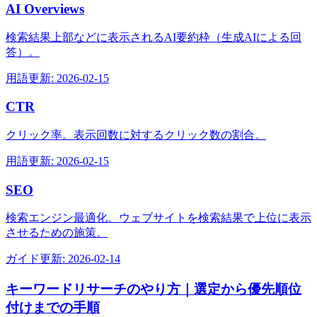
AI Overviews
検索結果上部などに表示されるAI要約枠（生成AIによる回
答）。
用語
更新:
2026-02-15
CTR
クリック率。表示回数に対するクリック数の割合。
用語
更新:
2026-02-15
SEO
検索エンジン最適化。ウェブサイトを検索結果で上位に表示
させるための施策。
ガイド
更新:
2026-02-14
キーワードリサーチのやり方｜選定から優先順位
付けまでの手順