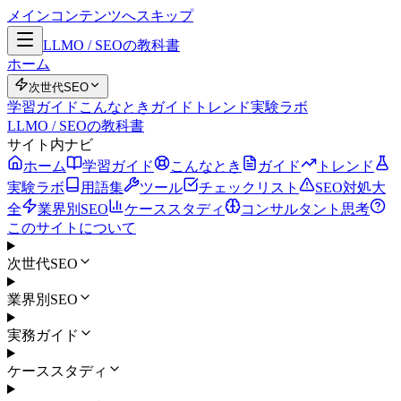
メインコンテンツへスキップ
LLMO / SEOの教科書
ホーム
次世代SEO
学習ガイド
こんなとき
ガイド
トレンド
実験ラボ
LLMO / SEOの教科書
サイト内ナビ
ホーム
学習ガイド
こんなとき
ガイド
トレンド
実験ラボ
用語集
ツール
チェックリスト
SEO対処大
全
業界別SEO
ケーススタディ
コンサルタント思考
このサイトについて
次世代SEO
業界別SEO
実務ガイド
ケーススタディ