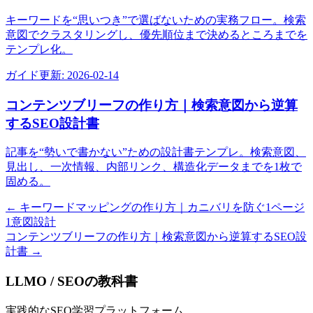
キーワードを“思いつき”で選ばないための実務フロー。検索
意図でクラスタリングし、優先順位まで決めるところまでを
テンプレ化。
ガイド
更新:
2026-02-14
コンテンツブリーフの作り方｜検索意図から逆算
するSEO設計書
記事を“勢いで書かない”ための設計書テンプレ。検索意図、
見出し、一次情報、内部リンク、構造化データまでを1枚で
固める。
←
キーワードマッピングの作り方｜カニバリを防ぐ1ページ
1意図設計
コンテンツブリーフの作り方｜検索意図から逆算するSEO設
計書
→
LLMO / SEOの教科書
実践的なSEO学習プラットフォーム