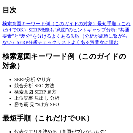
目次
検索意図キーワード例（このガイドの対象）
最短手順（これ
だけでOK）
SERP機能も“意図”のヒント
ギャップ分析: “共通
要素”と“差分”を分ける
よくある失敗（分析が施策に繋がら
ない）
SERP分析チェックリスト
よくある質問
次に読む
検索意図キーワード例（このガイドの
対象）
SERP分析 やり方
競合分析 SEO 方法
検索意図 SERP 見方
上位記事 見出し 分析
勝ち筋 見つけ方 SEO
最短手順（これだけでOK）
代表クエリを決める（意図がブレないもの）