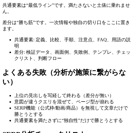
共通要素は“最低ライン”です。満たさないと土俵に乗れませ
ん。
差分は“勝ち筋”です。一次情報や独自の切り口をここに置き
ます。
共通要素: 定義、比較、手順、注意点、FAQ、用語の説
明
差分: 検証データ、画面例、失敗例、テンプレ、チェッ
クリスト、判断フロー
よくある失敗（分析が施策に繋がらな
い）
上位の見出しを写経して終わる（差分が無い）
意図が違うクエリを混ぜて、ページ型が崩れる
SERP機能（公式枠/動画/商品）を無視して文章だけで
勝とうとする
共通要素を満たさずに“独自性”だけで勝とうとする