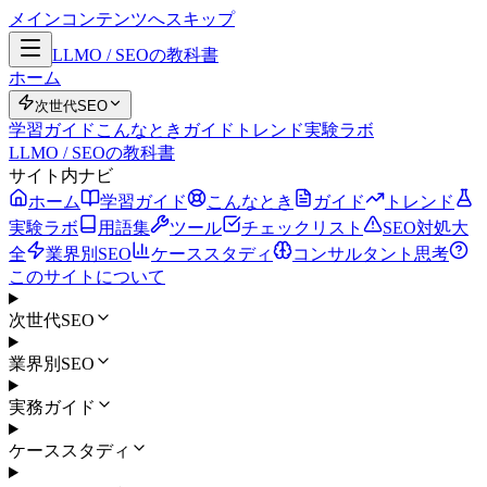
メインコンテンツへスキップ
LLMO / SEOの教科書
ホーム
次世代SEO
学習ガイド
こんなとき
ガイド
トレンド
実験ラボ
LLMO / SEOの教科書
サイト内ナビ
ホーム
学習ガイド
こんなとき
ガイド
トレンド
実験ラボ
用語集
ツール
チェックリスト
SEO対処大
全
業界別SEO
ケーススタディ
コンサルタント思考
このサイトについて
次世代SEO
業界別SEO
実務ガイド
ケーススタディ