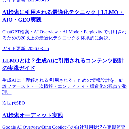
AI検索に引用される最適化テクニック｜LLMO・
AIO・GEO実践
ChatGPT検索・AI Overview・AI Mode・Perplexity で引用され
るための20以上の最適化テクニックを体系的に解説。
ガイド
更新:
2026-03-25
LLMOとは？生成AIに引用されるコンテンツ設計
の実践ガイド
生成AIに「理解される/引用される」ための情報設計を、結
論ファースト・一次情報・エンティティ・構造化の観点で整
理。
次世代SEO
AI検索オーディット実践
Google AI Overview/Bing Copilotでの自社引用状況を定期監査