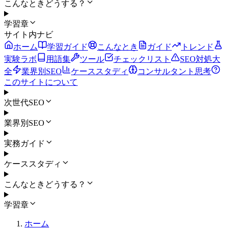
こんなときどうする？
学習章
サイト内ナビ
ホーム
学習ガイド
こんなとき
ガイド
トレンド
実験ラボ
用語集
ツール
チェックリスト
SEO対処大
全
業界別SEO
ケーススタディ
コンサルタント思考
このサイトについて
次世代SEO
業界別SEO
実務ガイド
ケーススタディ
こんなときどうする？
学習章
ホーム