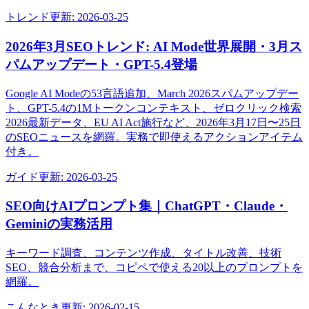
トレンド
更新:
2026-03-25
2026年3月SEOトレンド: AI Mode世界展開・3月ス
パムアップデート・GPT-5.4登場
Google AI Modeの53言語追加、March 2026スパムアップデー
ト、GPT-5.4の1Mトークンコンテキスト、ゼロクリック検索
2026最新データ、EU AI Act施行など、2026年3月17日〜25日
のSEOニュースを網羅。実務で即使えるアクションアイテム
付き。
ガイド
更新:
2026-03-25
SEO向けAIプロンプト集｜ChatGPT・Claude・
Geminiの実務活用
キーワード調査、コンテンツ作成、タイトル改善、技術
SEO、競合分析まで、コピペで使える20以上のプロンプトを
網羅。
こんなとき
更新:
2026-02-15