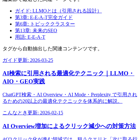
ガイド: LLMOとは（引用される設計）
第3章: E-E-A-T完全ガイド
第6章: トピッククラスター
第13章: 未来のSEO
用語: E-E-A-T
タグから自動抽出した関連コンテンツです。
ガイド
更新:
2026-03-25
AI検索に引用される最適化テクニック｜LLMO・
AIO・GEO実践
ChatGPT検索・AI Overview・AI Mode・Perplexity で引用され
るための20以上の最適化テクニックを体系的に解説。
こんなとき
更新:
2026-02-15
AI Overview増加によるクリック減少への対策方法
ゼロクリック化が進む領域では、狙うクエリと「次に取る行