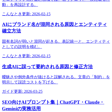
動」を再設計する。
こんなとき
更新:
2026-02-15
AIにブランド名が混同される原因とエンティティ
確立方法
固有名詞が弱いと混同が起きる。表記統一と、エンティティ
としての説明を積む。
こんなとき
更新:
2026-02-15
生成AIに誤って要約される原因と修正方法
曖昧さや例外条件が抜けると誤解される。文章の「制約」を
明示して誤読コストを下げる。
ガイド
更新:
2026-03-25
SEO向けAIプロンプト集｜ChatGPT・Claude・
Geminiの実務活用