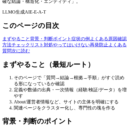
確な結論・構造化・エンティティ」。
LLMO
生成AI
E-E-A-T
このページの目次
まずやること
背景・判断ポイント
症状の例
よくある原因
確認
方法
チェックリスト
対処
やってはいけない
再発防止
よくある
質問
次に読む
まずやること（最短ルート）
そのページで「質問→結論→根拠→手順」がすぐ読め
る形になっているか確認
定義や数値の出典・一次情報（経験/検証/データ）を増
やす
About/運営者情報など、サイトの主体を明確にする
関連ページをクラスター化し、専門性の塊を作る
背景・判断のポイント