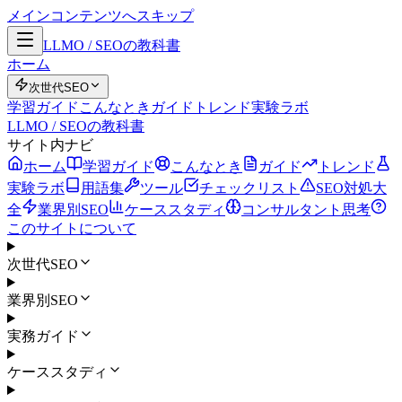
メインコンテンツへスキップ
LLMO / SEOの教科書
ホーム
次世代SEO
学習ガイド
こんなとき
ガイド
トレンド
実験ラボ
LLMO / SEOの教科書
サイト内ナビ
ホーム
学習ガイド
こんなとき
ガイド
トレンド
実験ラボ
用語集
ツール
チェックリスト
SEO対処大
全
業界別SEO
ケーススタディ
コンサルタント思考
このサイトについて
次世代SEO
業界別SEO
実務ガイド
ケーススタディ