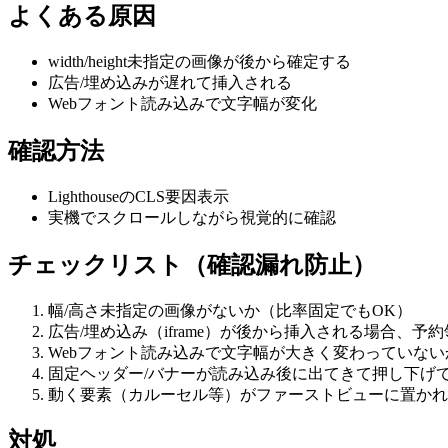
よくある原因
width/height未指定の画像が後から確定する
広告/埋め込みが遅れて挿入される
Webフォント読み込みで文字幅が変化
確認方法
LighthouseのCLS要因表示
実機でスクロールしながら視覚的に確認
チェックリスト（確認漏れ防止）
幅/高さ未指定の画像がないか（比率固定でもOK）
広告/埋め込み（iframe）が後から挿入される場合、予
Webフォント読み込みで文字幅が大きく変わっていない
固定ヘッダー/バナーが読み込み後に出てきて押し下げ
動く要素（カルーセル等）がファーストビューに置かれ
対処