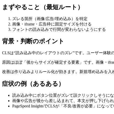
まずやること（最短ルート）
ズレる箇所（画像/広告/埋め込み）を特定
画像・iframe・広告枠に固定サイズを付ける
フォントの読み込みで行間が変わらないようにする
背景・判断のポイント
CLSは“読み込み中のレイアウトのズレ”です。ユーザー体
原因はほぼ「後からサイズが確定する要素」です。画像・ifr
改善は作り込みよりルール化が効きます。新規埋め込みを入
症状の例（あるある）
読み込み中にボタン位置がズレて誤クリックしそうにな
画像や広告が後から差し込まれて、本文が押し下げられ
PageSpeed InsightsでCLSが「不良/改善が必要」になっ