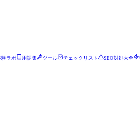
実験ラボ
用語集
ツール
チェックリスト
SEO対処大全