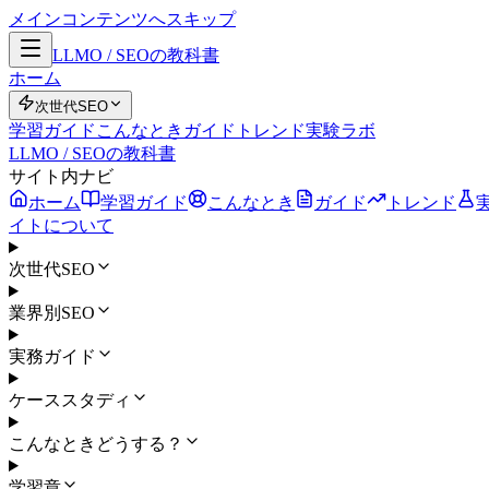
メインコンテンツへスキップ
LLMO / SEOの教科書
ホーム
次世代SEO
学習ガイド
こんなとき
ガイド
トレンド
実験ラボ
LLMO / SEOの教科書
サイト内ナビ
ホーム
学習ガイド
こんなとき
ガイド
トレンド
イトについて
次世代SEO
業界別SEO
実務ガイド
ケーススタディ
こんなときどうする？
学習章