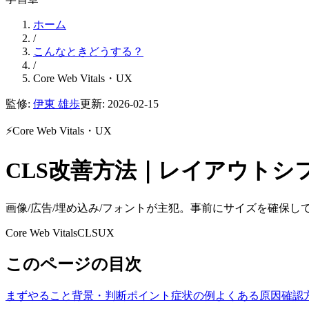
ホーム
/
こんなときどうする？
/
Core Web Vitals・UX
監修:
伊東 雄歩
更新:
2026-02-15
⚡
Core Web Vitals・UX
CLS改善方法｜レイアウトシ
画像/広告/埋め込み/フォントが主犯。事前にサイズを確保し
Core Web Vitals
CLS
UX
このページの目次
まずやること
背景・判断ポイント
症状の例
よくある原因
確認