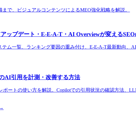
備まで、ビジュアルコンテンツによるMEO強化戦略を解説。
アップデート・E-E-A-T・AI Overviewが変えるS
システム一覧、ランキング要因の重み付け、E-E-A-T最新動向、AI
ilotでのAI引用を計測・改善する方法
 Performance」レポートの使い方を解説。Copilotでの引用状況の確
→