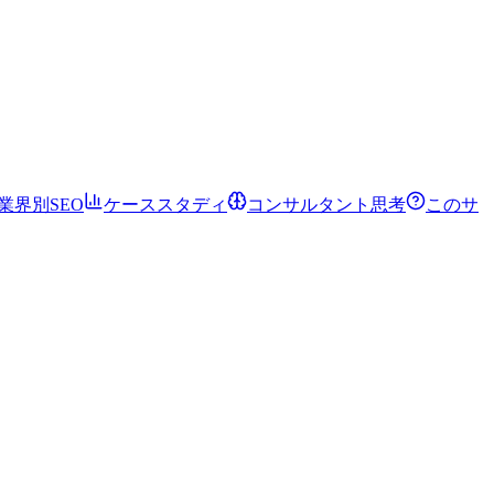
業界別SEO
ケーススタディ
コンサルタント思考
このサ