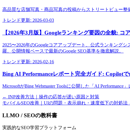
高品質な店舗写真・商品写真の投稿からストリートビュー整
トレンド
更新:
2026-03-03
【2026年3月版】Googleランキング要因の全貌: コア
2025〜2026年のGoogleコアアップデート、公式ランキング
羅。公開情報ベースで最新のGoogle SEO基準を徹底解説。
トレンド
更新:
2026-02-16
Bing AI Performanceレポート完全ガイド: Cop
MicrosoftがBing Webmaster Toolsに公開した「AI
←
INP改善方法｜操作の応答が遅い原因と対策
モバイルSEO改善｜UIの問題・表示崩れ・速度低下の対処法
LLMO / SEOの教科書
実践的なSEO学習プラットフォーム