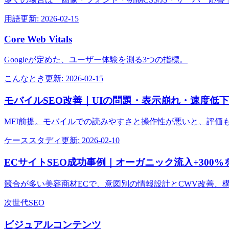
用語
更新:
2026-02-15
Core Web Vitals
Googleが定めた、ユーザー体験を測る3つの指標。
こんなとき
更新:
2026-02-15
モバイルSEO改善｜UIの問題・表示崩れ・速度低
MFI前提。モバイルでの読みやすさと操作性が悪いと、評価
ケーススタディ
更新:
2026-02-10
ECサイトSEO成功事例｜オーガニック流入+300
競合が多い美容商材ECで、意図別の情報設計とCWV改善、
次世代SEO
ビジュアルコンテンツ