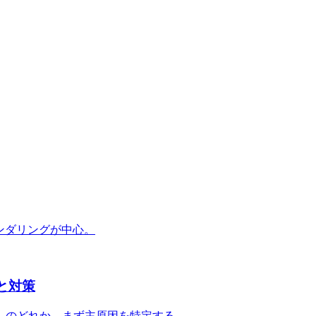
ンダリングが中心。
原因と対策
答」のどれか。まず主原因を特定する。