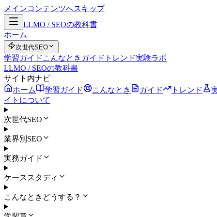
メインコンテンツへスキップ
LLMO / SEOの教科書
ホーム
次世代SEO
学習ガイド
こんなとき
ガイド
トレンド
実験ラボ
LLMO / SEOの教科書
サイト内ナビ
ホーム
学習ガイド
こんなとき
ガイド
トレンド
イトについて
次世代SEO
業界別SEO
実務ガイド
ケーススタディ
こんなときどうする？
学習章