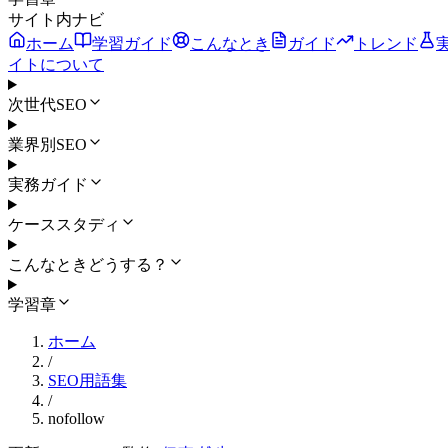
サイト内ナビ
ホーム
学習ガイド
こんなとき
ガイド
トレンド
イトについて
次世代SEO
業界別SEO
実務ガイド
ケーススタディ
こんなときどうする？
学習章
ホーム
/
SEO用語集
/
nofollow