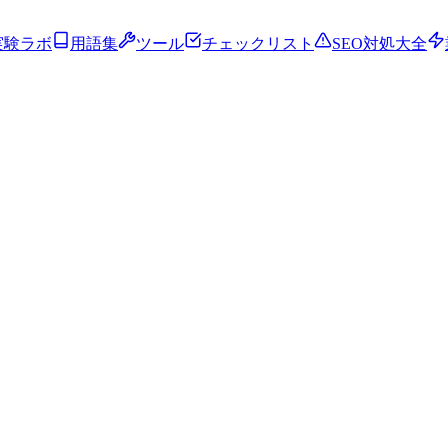
実験ラボ
用語集
ツール
チェックリスト
SEO対処大全