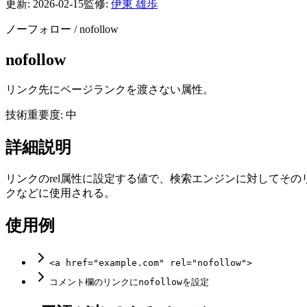
更新:
2026-02-15
監修:
伊東 雄歩
ノーフォロー
/
nofollow
nofollow
リンク先にページランクを渡さない属性。
技術
重要度: 中
詳細説明
リンクのrel属性に設定する値で、検索エンジンに対してそ
クなどに使用される。
使用例
<a href="example.com" rel="nofollow">
コメント欄のリンクにnofollowを設定