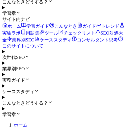
こんなときどうする？
学習章
サイト内ナビ
ホーム
学習ガイド
こんなとき
ガイド
トレンド
実験ラボ
用語集
ツール
チェックリスト
SEO対処大
全
業界別SEO
ケーススタディ
コンサルタント思考
このサイトについて
次世代SEO
業界別SEO
実務ガイド
ケーススタディ
こんなときどうする？
学習章
ホーム