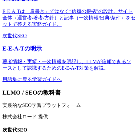
E-E-A-Tは「肩書き」ではなく“信頼の根拠”の設計。サイト
全体（運営者/著者/方針）と記事（一次情報/出典/条件）をセ
ットで整える実務ガイド。
次世代SEO
E-E-A-Tの明示
著者情報・実績・一次情報を明記し、LLMが信頼できるソ
ースとして認識するためのE-E-A-T対策を解説。
用語集に戻る
学習ガイドへ
LLMO / SEOの教科書
実践的なSEO学習プラットフォーム
株式会社ロード 提供
次世代SEO