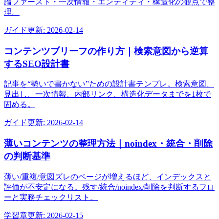
論ファースト・一次情報・エンティティ・構造化の観点で整
理。
ガイド
更新:
2026-02-14
コンテンツブリーフの作り方｜検索意図から逆算
するSEO設計書
記事を“勢いで書かない”ための設計書テンプレ。検索意図、
見出し、一次情報、内部リンク、構造化データまでを1枚で
固める。
ガイド
更新:
2026-02-14
薄いコンテンツの整理方法｜noindex・統合・削除
の判断基準
薄い/重複/意図ズレのページが増えるほど、インデックスと
評価が不安定になる。残す/統合/noindex/削除を判断するフロ
ーと実務チェックリスト。
学習章
更新:
2026-02-15