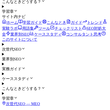
こんなときどうする？
学習章
サイト内ナビ
ホーム
学習ガイド
こんなとき
ガイド
トレンド
実験ラボ
用語集
ツール
チェックリスト
SEO対処大
全
業界別SEO
ケーススタディ
コンサルタント思考
このサイトについて
次世代SEO
業界別SEO
実務ガイド
ケーススタディ
こんなときどうする？
学習章
次世代SEO ―
MEO