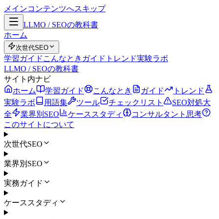
メインコンテンツへスキップ
LLMO / SEOの教科書
ホーム
次世代SEO
学習ガイド
こんなとき
ガイド
トレンド
実験ラボ
LLMO / SEOの教科書
サイト内ナビ
ホーム
学習ガイド
こんなとき
ガイド
トレンド
実験ラボ
用語集
ツール
チェックリスト
SEO対処大
全
業界別SEO
ケーススタディ
コンサルタント思考
このサイトについて
次世代SEO
業界別SEO
実務ガイド
ケーススタディ