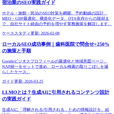
宿泊業のSEO実践ガイド
ホテル・旅館・民泊のSEO対策を網羅。予約動線の設計、
MEO・GBP最適化、構造化データ、OTA依存からの脱却ま
で、自社サイト経由の予約を増やす実務施策を解説します。
ケーススタディ
更新:
2026-02-08
ローカルSEO成功事例｜歯科医院で問合せ+250%
の施策と手順
Googleビジネスプロフィールの最適化と地域意図ページ、
NAP統一をセットで進め、ローカル検索の取りこぼしを減
らしたケース。
ガイド
更新:
2026-03-25
LLMOとは？生成AIに引用されるコンテンツ設計
の実践ガイド
生成AIに「理解される/引用される」ための情報設計を、結