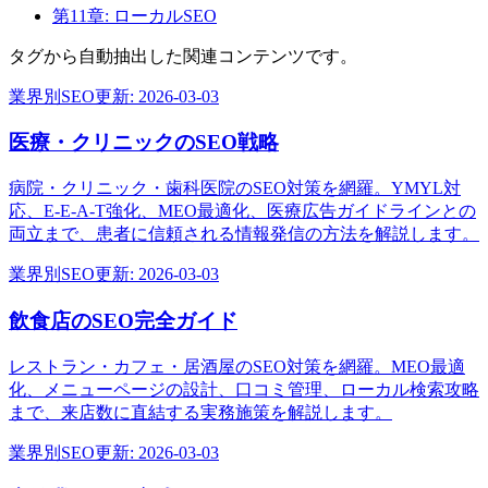
第11章: ローカルSEO
タグから自動抽出した関連コンテンツです。
業界別SEO
更新:
2026-03-03
医療・クリニックのSEO戦略
病院・クリニック・歯科医院のSEO対策を網羅。YMYL対
応、E-E-A-T強化、MEO最適化、医療広告ガイドラインとの
両立まで、患者に信頼される情報発信の方法を解説します。
業界別SEO
更新:
2026-03-03
飲食店のSEO完全ガイド
レストラン・カフェ・居酒屋のSEO対策を網羅。MEO最適
化、メニューページの設計、口コミ管理、ローカル検索攻略
まで、来店数に直結する実務施策を解説します。
業界別SEO
更新:
2026-03-03