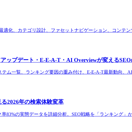
の最適化、カテゴリ設計、ファセットナビゲーション、コンテン
アップデート・E-E-A-T・AI Overviewが変えるS
システム一覧、ランキング要因の重み付け、E-E-A-T最新動向、AI
で見る2026年の検索体験変革
8%、ゼロクリック率83%の実態データを詳細分析。SEO戦略を「ラ