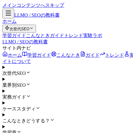
メインコンテンツへスキップ
LLMO / SEOの教科書
ホーム
次世代SEO
学習ガイド
こんなとき
ガイド
トレンド
実験ラボ
LLMO / SEOの教科書
サイト内ナビ
ホーム
学習ガイド
こんなとき
ガイド
トレンド
イトについて
次世代SEO
業界別SEO
実務ガイド
ケーススタディ
こんなときどうする？
学習章