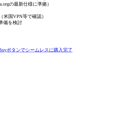
ma.orgの最新仕様に準拠）
ング（米国VPN等で確認）
入準備を検討
供開始。Buyボタンでシームレスに購入完了