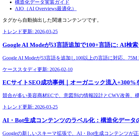
構造化データ実装ガイド
AIO（AI Overviews最適化）
タグから自動抽出した関連コンテンツです。
トレンド
更新:
2026-03-25
Google AI Modeが53言語追加で100+言語に: 
Google AI Modeが53言語を追加し100以上の言語に対応。75M 
ケーススタディ
更新:
2026-02-10
ECサイトSEO成功事例｜オーガニック流入+300
競合が多い美容商材ECで、意図別の情報設計とCWV改善、
トレンド
更新:
2026-03-25
AI・Bot生成コンテンツのラベル化：構造化データ
Googleの新しいスキーマ拡張で、AI・Bot生成コンテン