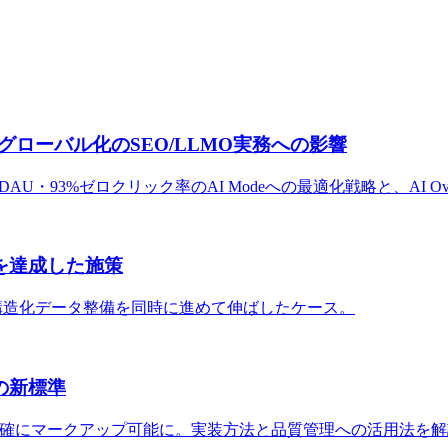
AI検索グローバル化のSEO/LLMO実務への影響
DAU・93%ゼロクリック率のAI Modeへの最適化戦略と、AI Overvie
%を達成した施策
構造化データ整備を同時に進めて伸ばしたケース。
の新標準
ツが正確にマークアップ可能に。実装方法と品質管理への活用法を