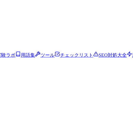
実験ラボ
用語集
ツール
チェックリスト
SEO対処大全