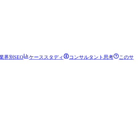
業界別SEO
ケーススタディ
コンサルタント思考
このサ