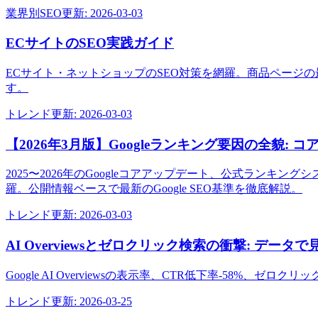
業界別SEO
更新:
2026-03-03
ECサイトのSEO実践ガイド
ECサイト・ネットショップのSEO対策を網羅。商品ページ
す。
トレンド
更新:
2026-03-03
【2026年3月版】Googleランキング要因の全貌: コア
2025〜2026年のGoogleコアアップデート、公式ランキング
羅。公開情報ベースで最新のGoogle SEO基準を徹底解説。
トレンド
更新:
2026-03-03
AI Overviewsとゼロクリック検索の衝撃: データ
Google AI Overviewsの表示率、CTR低下率-5
トレンド
更新:
2026-03-25