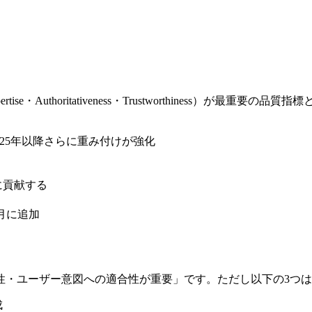
pertise・Authoritativeness・Trustworthiness
。
。2025年以降さらに重み付けが強化
性に貢献する
月に追加
独自性・ユーザー意図への適合性が重要」です。ただし以下の3
成