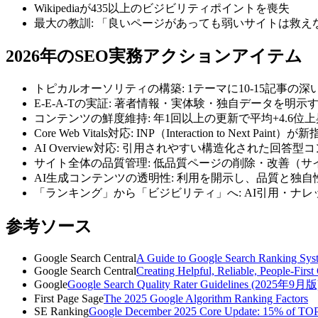
Wikipediaが435以上のビジビリティポイントを喪失
最大の教訓: 「良いページがあっても弱いサイトは救
2026年のSEO実務アクションアイテム
トピカルオーソリティの構築: 1テーマに10-15記事の
E-E-A-Tの実証: 著者情報・実体験・独自データを明示
コンテンツの鮮度維持: 年1回以上の更新で平均+4.6位上昇（
Core Web Vitals対応: INP（Interaction to Next Paint）が
AI Overview対応: 引用されやすい構造化された回答
サイト全体の品質管理: 低品質ページの削除・改善（サ
AI生成コンテンツの透明性: 利用を開示し、品質と独
「ランキング」から「ビジビリティ」へ: AI引用・ナ
参考ソース
Google Search Central
A Guide to Google Search Ranking Sys
Google Search Central
Creating Helpful, Reliable, People-First
Google
Google Search Quality Rater Guidelines (2025年9月版
First Page Sage
The 2025 Google Algorithm Ranking Factors
SE Ranking
Google December 2025 Core Update: 15% of TOP