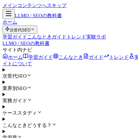
メインコンテンツへスキップ
LLMO / SEOの教科書
ホーム
次世代SEO
学習ガイド
こんなとき
ガイド
トレンド
実験ラボ
LLMO / SEOの教科書
サイト内ナビ
ホーム
学習ガイド
こんなとき
ガイド
トレンド
イトについて
次世代SEO
業界別SEO
実務ガイド
ケーススタディ
こんなときどうする？
学習章