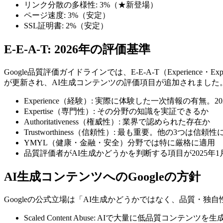
リンク分散の多様性: 3%（★新登場）
ページ速度: 3%（安定）
SSL証明書: 2%（安定）
E-E-A-T: 2026年の評価基準
Google品質評価ガイドラインでは、E-E-A-T（Experience・Ex
が更新され、AI生成コンテンツの評価項目が追加されました
Experience（経験）: 実際に体験した一次情報の有無
Expertise（専門性）: その分野の知識を実証できるか
Authoritativeness（権威性）: 業界で認められた存在か
Trustworthiness（信頼性）: 最も重要。他の3つは信頼
YMYL（健康・金融・安全）分野では特に厳格に適用
品質評価者がAI生成かどうかを判断する項目が2025年1
AI生成コンテンツへのGoogleの方針
Googleの公式立場は「AI生成かどうかではなく、品質・
Scaled Content Abuse: AIで大量に低品質コンテンツを生