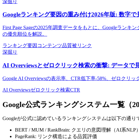
深掘り
Googleランキング要因の重み付け2026年版: 数字
First Page Sageの2025年調査データをもとに、Go
の優先順位を解説。
ランキング要因
コンテンツ品質
被リンク
深掘り
AI Overviewsとゼロクリック検索の衝撃: データ
Google AI Overviewsの表示率、CTR低下率-5
AI Overviews
ゼロクリック検索
CTR
Google公式ランキングシステム一覧（20
Googleが公式に認めているランキングシステムは以下の通りです。
BERT / MUM / RankBrain: クエリの意図理解（AI系NLP
PageRank: リンク構造による品質評価