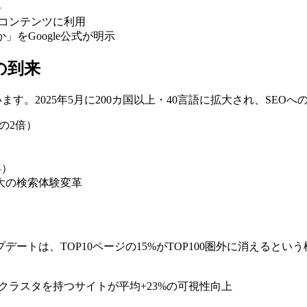
ト
低品質コンテンツに利用
」をGoogle公式が明示
代の到来
ら変えています。2025年5月に200カ国以上・40言語に拡大され、S
半の2倍）
年）
最大の検索体験変革
ップデートは、TOP10ページの15%がTOP100圏外に消える
ツクラスタを持つサイトが平均+23%の可視性向上