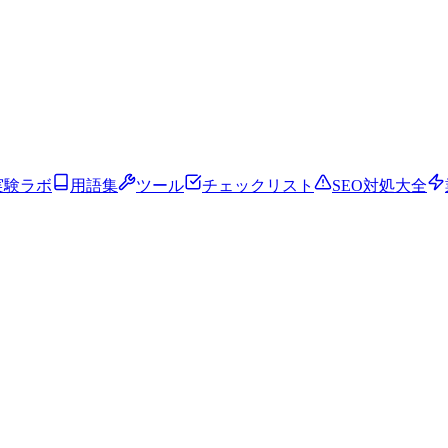
実験ラボ
用語集
ツール
チェックリスト
SEO対処大全