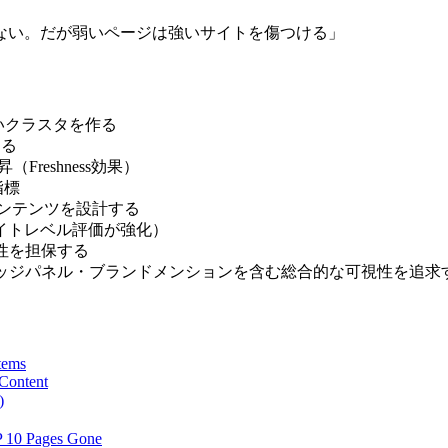
えない。だが弱いページは強いサイトを傷つける」
深いクラスタを作る
する
Freshness効果）
新指標
型コンテンツを設計する
イトレベル評価が強化）
自性を担保する
レッジパネル・ブランドメンションを含む総合的な可視性を追求
tems
 Content
)
 10 Pages Gone