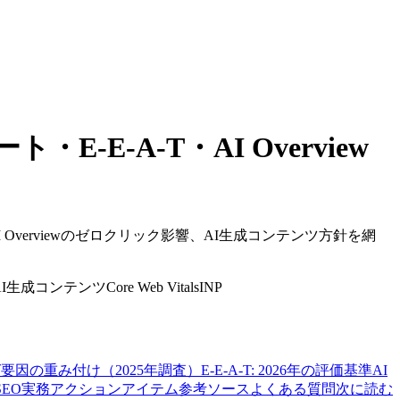
-E-A-T・AI Overview
 Overviewのゼロクリック影響、AI生成コンテンツ方針を網
AI生成コンテンツ
Core Web Vitals
INP
要因の重み付け（2025年調査）
E-E-A-T: 2026年の評価基準
AI
のSEO実務アクションアイテム
参考ソース
よくある質問
次に読む