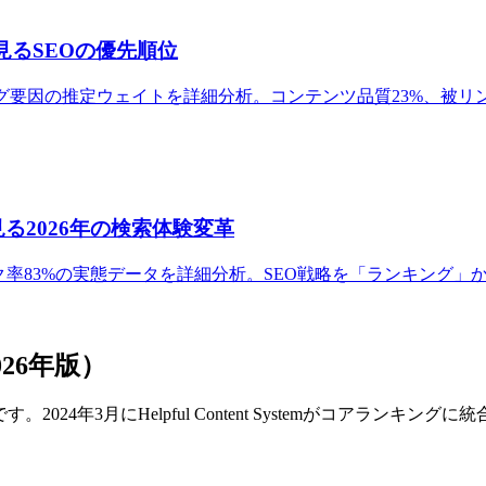
で見るSEOの優先順位
ogleランキング要因の推定ウェイトを詳細分析。コンテンツ品質23%
で見る2026年の検索体験変革
8%、ゼロクリック率83%の実態データを詳細分析。SEO戦略を「ラ
26年版）
2024年3月にHelpful Content Systemがコアラン
）