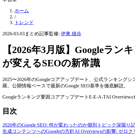
ホーム
/
トレンド
2026-03-03
まとめ記事
監修:
伊東 雄歩
【2026年3月版】Googleラン
が変えるSEOの新常識
2025〜2026年のGoogleコアアップデート、公式ランキング
羅。公開情報ベースで最新のGoogle SEO基準を徹底解説。
Googleランキング要因
コアアップデート
E-E-A-T
AI Overviews
目次
2026年のGoogle SEO: 何が変わったのか
個別トピック深掘り
生成コンテンツへのGoogleの方針
AI Overviewsの影響: 