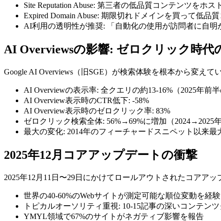
Site Reputation Abuse: 第三者の低品質コンテンツをホス
Expired Domain Abuse: 期限切れドメインを買って
AI利用の透明性が推奨: 「自動化の使用が訪問者に自明か
AI Overviewsの影響: ゼロクリック時
Google AI Overviews（旧SGE）が検索体験を根本か
AI Overviewの表示率: 全クエリの約13-16%（2025年前
AI Overview表示時のCTR低下: -58%
AI Overview表示時のゼロクリック率: 83%
ゼロクリック検索全体: 56%→69%に増加（2024→2025
最大の変化: 2014年のフィーチャードスニペット以来
2025年12月コアアップデートの衝撃
2025年12月11日〜29日にかけてロールアウトされたコアア
世界の40-60%のWebサイトが測定可能な順位変動を経験
トピカルオーソリティ重視: 10-15記事の深いコンテン
YMYL領域で67%のサイトがネガティブ影響を報告