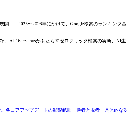
sの急速な展開——2025〜2026年にかけて、Google検索のランキング基
AI Overviewsがもたらすゼロクリック検索の実態、AI生
ティ強化まで。各コアアップデートの影響範囲・勝者と敗者・具体的な対