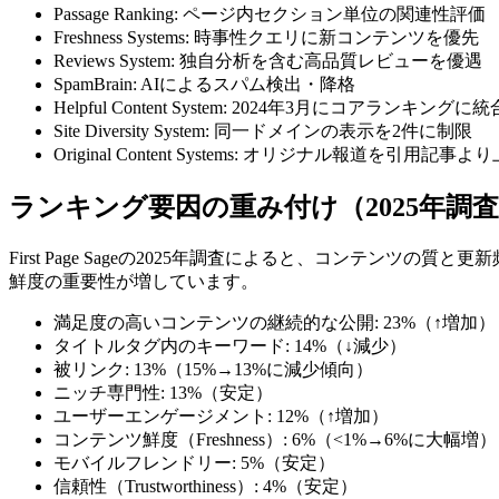
Passage Ranking: ページ内セクション単位の関連性評価
Freshness Systems: 時事性クエリに新コンテンツを優先
Reviews System: 独自分析を含む高品質レビューを優遇
SpamBrain: AIによるスパム検出・降格
Helpful Content System: 2024年3月にコアランキングに
Site Diversity System: 同一ドメインの表示を2件に制限
Original Content Systems: オリジナル報道を引用記事
ランキング要因の重み付け（2025年調
First Page Sageの2025年調査によると、コンテ
鮮度の重要性が増しています。
満足度の高いコンテンツの継続的な公開: 23%（↑増加）
タイトルタグ内のキーワード: 14%（↓減少）
被リンク: 13%（15%→13%に減少傾向）
ニッチ専門性: 13%（安定）
ユーザーエンゲージメント: 12%（↑増加）
コンテンツ鮮度（Freshness）: 6%（<1%→6%に大幅増）
モバイルフレンドリー: 5%（安定）
信頼性（Trustworthiness）: 4%（安定）