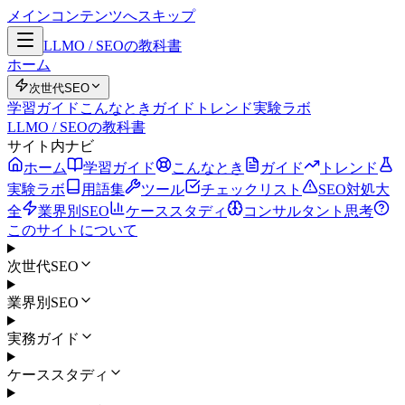
メインコンテンツへスキップ
LLMO / SEOの教科書
ホーム
次世代SEO
学習ガイド
こんなとき
ガイド
トレンド
実験ラボ
LLMO / SEOの教科書
サイト内ナビ
ホーム
学習ガイド
こんなとき
ガイド
トレンド
実験ラボ
用語集
ツール
チェックリスト
SEO対処大
全
業界別SEO
ケーススタディ
コンサルタント思考
このサイトについて
次世代SEO
業界別SEO
実務ガイド
ケーススタディ