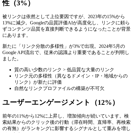
性（3%）
被リンクは依然として上位要因ですが、2023年の15%から
13%に減少。Googleの品質評価AIが高度化し、リンクに頼ら
ずコンテンツ品質を直接判断できるようになったことが背景
にあります。
新たに「リンク分散の多様性」が3%で出現。2024年5月の
Google API流出で、従来の認識より重要であることが判明し
ました。
質の高い少数のリンク > 低品質な大量のリンク
リンク元の多様性（異なるドメイン・IP・地域からの
リンク）が新たに評価
自然なリンクプロファイルの構築が不可欠
ユーザーエンゲージメント（12%）
前年の11%から12%に上昇し、増加傾向が続いています。検
索結果からのクリック後の行動（滞在時間、直帰率、再検索
の有無）がランキングに影響するシグナルとして重みを増し