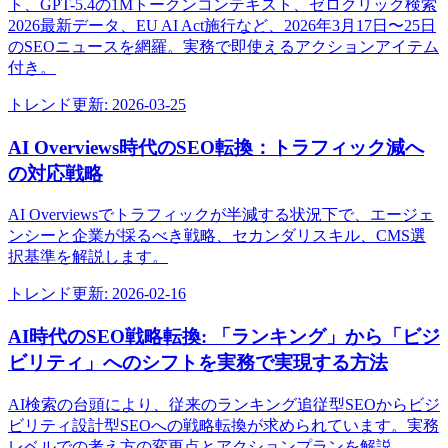
ト、GPT-5.4の1Mトークンコンテキスト、ゼロクリック検索
2026最新データ、EU AI Act施行など、2026年3月17日〜25日
のSEOニュースを網羅。実務で即使えるアクションアイテム
付き。
トレンド
更新:
2026-03-25
AI Overviews時代のSEO転換：トラフィック減へ
の対応戦略
AI Overviewsでトラフィックが半減する状況下で、エージェ
ンシーと企業が採るべき戦略、セカンダリスキル、CMS選
択基準を解説します。
トレンド
更新:
2026-02-16
AI時代のSEO戦略転換: 「ランキング」から「ビジ
ビリティ」へのシフトを実務で実現する方法
AI検索の台頭により、従来のランキング追従型SEOからビジ
ビリティ設計型SEOへの戦略転換が求められています。実務
レベルでの考え方の変更点とアクションプランを解説。