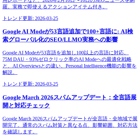
用レポートなど、2026年2月10日〜16日のSEOニュースを網
羅。実務で即使えるアクションアイテム付き。
トレンド
更新:
2026-03-25
Google AI Modeが53言語追加で100+言語に: AI検
索グローバル化のSEO/LLMO実務への影響
Google AI Modeが53言語を追加し100以上の言語に対応。
75M DAU・93%ゼロクリック率のAI Modeへの最適化戦略
と、AI Overviewsとの違い、Personal Intelligence機能の影響を
解説。
トレンド
更新:
2026-03-25
Google March 2026スパムアップデート：全言語展
開と対応チェック
Google March 2026スパムアップデートが全言語・全地域で展
開完了。通常のスパム対策と異なる点、影響範囲、対応方法
を確認します。