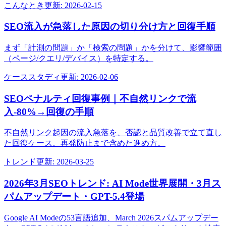
こんなとき
更新:
2026-02-15
SEO流入が急落した原因の切り分け方と回復手順
まず「計測の問題」か「検索の問題」かを分けて、影響範囲
（ページ/クエリ/デバイス）を特定する。
ケーススタディ
更新:
2026-02-06
SEOペナルティ回復事例｜不自然リンクで流
入-80%→回復の手順
不自然リンク起因の流入急落を、否認と品質改善で立て直し
た回復ケース。再発防止まで含めた進め方。
トレンド
更新:
2026-03-25
2026年3月SEOトレンド: AI Mode世界展開・3月ス
パムアップデート・GPT-5.4登場
Google AI Modeの53言語追加、March 2026スパムアップデー