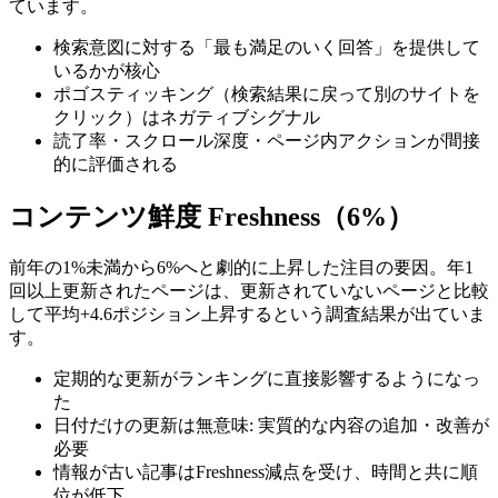
ています。
検索意図に対する「最も満足のいく回答」を提供して
いるかが核心
ポゴスティッキング（検索結果に戻って別のサイトを
クリック）はネガティブシグナル
読了率・スクロール深度・ページ内アクションが間接
的に評価される
コンテンツ鮮度 Freshness（6%）
前年の1%未満から6%へと劇的に上昇した注目の要因。年1
回以上更新されたページは、更新されていないページと比較
して平均+4.6ポジション上昇するという調査結果が出ていま
す。
定期的な更新がランキングに直接影響するようになっ
た
日付だけの更新は無意味: 実質的な内容の追加・改善が
必要
情報が古い記事はFreshness減点を受け、時間と共に順
位が低下