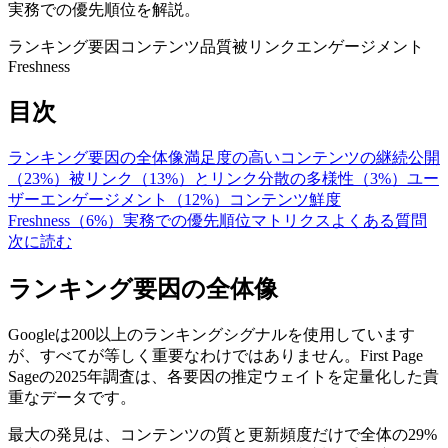
実務での優先順位を解説。
ランキング要因
コンテンツ品質
被リンク
エンゲージメント
Freshness
目次
ランキング要因の全体像
満足度の高いコンテンツの継続公開
（23%）
被リンク（13%）とリンク分散の多様性（3%）
ユー
ザーエンゲージメント（12%）
コンテンツ鮮度
Freshness（6%）
実務での優先順位マトリクス
よくある質問
次に読む
ランキング要因の全体像
Googleは200以上のランキングシグナルを使用しています
が、すべてが等しく重要なわけではありません。First Page
Sageの2025年調査は、各要因の推定ウェイトを定量化した貴
重なデータです。
最大の発見は、コンテンツの質と更新頻度だけで全体の29%