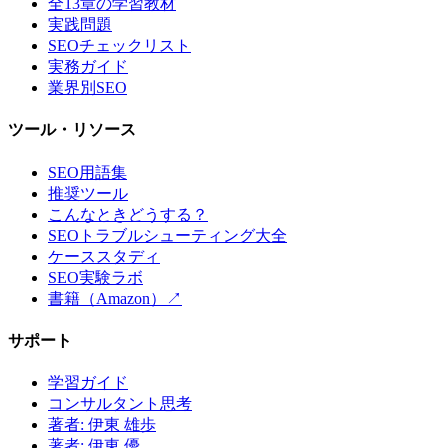
全13章の学習教材
実践問題
SEOチェックリスト
実務ガイド
業界別SEO
ツール・リソース
SEO用語集
推奨ツール
こんなときどうする？
SEOトラブルシューティング大全
ケーススタディ
SEO実験ラボ
書籍（Amazon）↗
サポート
学習ガイド
コンサルタント思考
著者: 伊東 雄歩
著者: 伊東 優