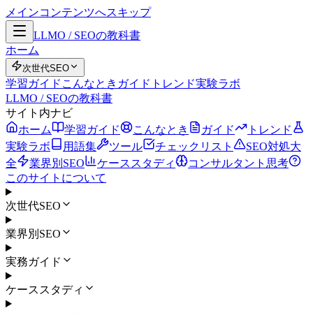
メインコンテンツへスキップ
LLMO / SEOの教科書
ホーム
次世代SEO
学習ガイド
こんなとき
ガイド
トレンド
実験ラボ
LLMO / SEOの教科書
サイト内ナビ
ホーム
学習ガイド
こんなとき
ガイド
トレンド
実験ラボ
用語集
ツール
チェックリスト
SEO対処大
全
業界別SEO
ケーススタディ
コンサルタント思考
このサイトについて
次世代SEO
業界別SEO
実務ガイド
ケーススタディ