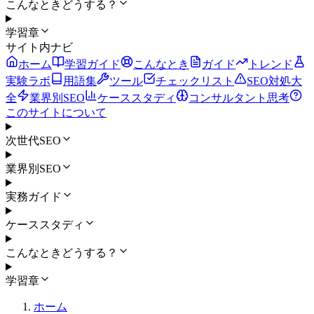
こんなときどうする？
学習章
サイト内ナビ
ホーム
学習ガイド
こんなとき
ガイド
トレンド
実験ラボ
用語集
ツール
チェックリスト
SEO対処大
全
業界別SEO
ケーススタディ
コンサルタント思考
このサイトについて
次世代SEO
業界別SEO
実務ガイド
ケーススタディ
こんなときどうする？
学習章
ホーム