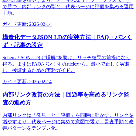
単発記事を増やすより、テーマの塊（ピラー+クラスター）
で勝つ。内部リンクの型と、代表ページに評価を集める運用
手順。
ガイド
更新:
2026-02-14
構造化データJSON-LDの実装方法｜FAQ・パンく
ず・記事の設定
Schema/JSON-LDは“理解”を助け、リッチ結果の前提になり
得る。まずはFAQ/パンくず/Articleから。最小で正しく実装
し、検証するための実務ガイド。
ガイド
更新:
2026-02-14
内部リンク改善の方法｜回遊率を高めるリンク監
査の進め方
内部リンクは「発見」と「評価」を同時に動かす。リンクを
増やすより、代表ページに集めて意図で繋ぐ。監査手順と改
善パターンをテンプレ化。