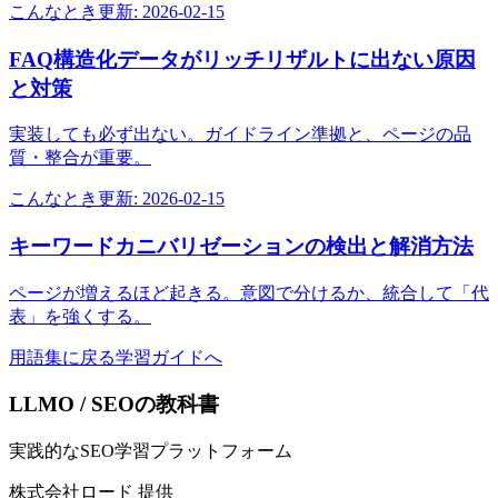
こんなとき
更新:
2026-02-15
FAQ構造化データがリッチリザルトに出ない原因
と対策
実装しても必ず出ない。ガイドライン準拠と、ページの品
質・整合が重要。
こんなとき
更新:
2026-02-15
キーワードカニバリゼーションの検出と解消方法
ページが増えるほど起きる。意図で分けるか、統合して「代
表」を強くする。
用語集に戻る
学習ガイドへ
LLMO / SEOの教科書
実践的なSEO学習プラットフォーム
株式会社ロード 提供