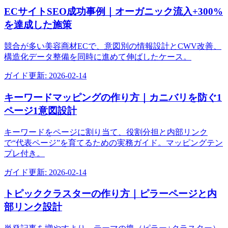
ECサイトSEO成功事例｜オーガニック流入+300%
を達成した施策
競合が多い美容商材ECで、意図別の情報設計とCWV改善、
構造化データ整備を同時に進めて伸ばしたケース。
ガイド
更新:
2026-02-14
キーワードマッピングの作り方｜カニバリを防ぐ1
ページ1意図設計
キーワードをページに割り当て、役割分担と内部リンク
で“代表ページ”を育てるための実務ガイド。マッピングテン
プレ付き。
ガイド
更新:
2026-02-14
トピッククラスターの作り方｜ピラーページと内
部リンク設計