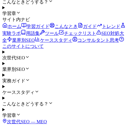
こんなときどうする？
学習章
サイト内ナビ
ホーム
学習ガイド
こんなとき
ガイド
トレンド
実験ラボ
用語集
ツール
チェックリスト
SEO対処大
全
業界別SEO
ケーススタディ
コンサルタント思考
このサイトについて
次世代SEO
業界別SEO
実務ガイド
ケーススタディ
こんなときどうする？
学習章
次世代SEO ―
MEO