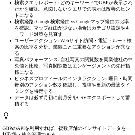
検索クエリレポート: どのキーワードでGBPが表示され
たかを確認。意図しないクエリでの表示は改善のヒン
トになる
検索経路: Google検索経由 vs Googleマップ経由の比率
を確認。マップ経由が少ない場合はカテゴリ設定やキ
ーワード対策を見直す
ユーザーアクション: Webサイト訪問・電話・ルート検
索の比率を分析。業態ごとに重要なアクションが異な
る
写真パフォーマンス: 自社写真の閲覧数を同業他社の中
央値と比較。写真閲覧数はエンゲージメントの先行指
標になる
ビジネスプロフィールのインタラクション: 曜日・時間
帯別のアクション数を確認し、投稿や更新の最適タイ
ミングを特定する
データは必ず月初に前月分をCSVエクスポートして蓄
積する
GBPのAPIを利用すれば、複数店舗のインサイトデータを一
括取得・統合管理できる