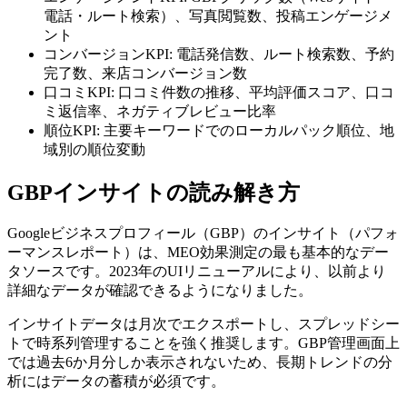
電話・ルート検索）、写真閲覧数、投稿エンゲージメ
ント
コンバージョンKPI: 電話発信数、ルート検索数、予約
完了数、来店コンバージョン数
口コミKPI: 口コミ件数の推移、平均評価スコア、口コ
ミ返信率、ネガティブレビュー比率
順位KPI: 主要キーワードでのローカルパック順位、地
域別の順位変動
GBPインサイトの読み解き方
Googleビジネスプロフィール（GBP）のインサイト（パフォ
ーマンスレポート）は、MEO効果測定の最も基本的なデー
タソースです。2023年のUIリニューアルにより、以前より
詳細なデータが確認できるようになりました。
インサイトデータは月次でエクスポートし、スプレッドシー
トで時系列管理することを強く推奨します。GBP管理画面上
では過去6か月分しか表示されないため、長期トレンドの分
析にはデータの蓄積が必須です。