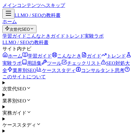
メインコンテンツへスキップ
LLMO / SEOの教科書
ホーム
次世代SEO
学習ガイド
こんなとき
ガイド
トレンド
実験ラボ
LLMO / SEOの教科書
サイト内ナビ
ホーム
学習ガイド
こんなとき
ガイド
トレンド
実験ラボ
用語集
ツール
チェックリスト
SEO対処大
全
業界別SEO
ケーススタディ
コンサルタント思考
このサイトについて
次世代SEO
業界別SEO
実務ガイド
ケーススタディ