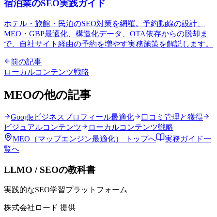
宿泊業のSEO実践ガイド
ホテル・旅館・民泊のSEO対策を網羅。予約動線の設計、
MEO・GBP最適化、構造化データ、OTA依存からの脱却ま
で、自社サイト経由の予約を増やす実務施策を解説します。
前の記事
ローカルコンテンツ戦略
MEO
の他の記事
Googleビジネスプロフィール最適化
口コミ管理と獲得
ビジュアルコンテンツ
ローカルコンテンツ戦略
MEO（マップエンジン最適化）
トップへ
実務ガイド一
覧へ
LLMO / SEOの教科書
実践的なSEO学習プラットフォーム
株式会社ロード 提供