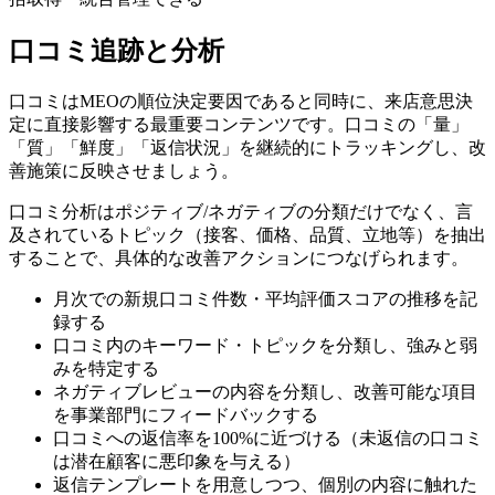
口コミ追跡と分析
口コミはMEOの順位決定要因であると同時に、来店意思決
定に直接影響する最重要コンテンツです。口コミの「量」
「質」「鮮度」「返信状況」を継続的にトラッキングし、改
善施策に反映させましょう。
口コミ分析はポジティブ/ネガティブの分類だけでなく、言
及されているトピック（接客、価格、品質、立地等）を抽出
することで、具体的な改善アクションにつなげられます。
月次での新規口コミ件数・平均評価スコアの推移を記
録する
口コミ内のキーワード・トピックを分類し、強みと弱
みを特定する
ネガティブレビューの内容を分類し、改善可能な項目
を事業部門にフィードバックする
口コミへの返信率を100%に近づける（未返信の口コミ
は潜在顧客に悪印象を与える）
返信テンプレートを用意しつつ、個別の内容に触れた