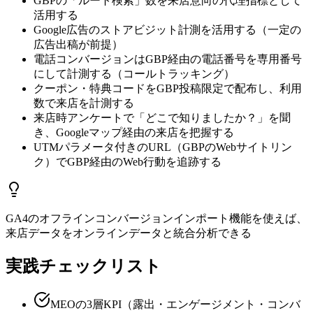
GBPの「ルート検索」数を来店意向の代理指標として
活用する
Google広告のストアビジット計測を活用する（一定の
広告出稿が前提）
電話コンバージョンはGBP経由の電話番号を専用番号
にして計測する（コールトラッキング）
クーポン・特典コードをGBP投稿限定で配布し、利用
数で来店を計測する
来店時アンケートで「どこで知りましたか？」を聞
き、Googleマップ経由の来店を把握する
UTMパラメータ付きのURL（GBPのWebサイトリン
ク）でGBP経由のWeb行動を追跡する
GA4のオフラインコンバージョンインポート機能を使えば、
来店データをオンラインデータと統合分析できる
実践チェックリスト
MEOの3層KPI（露出・エンゲージメント・コンバ