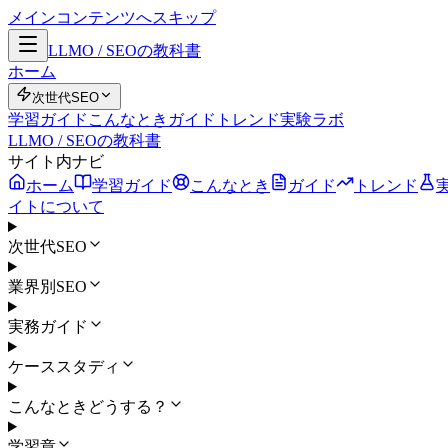
メインコンテンツへスキップ
LLMO / SEOの教科書
ホーム
次世代SEO
学習ガイド
こんなとき
ガイド
トレンド
実験ラボ
LLMO / SEOの教科書
サイト内ナビ
ホーム
学習ガイド
こんなとき
ガイド
トレンド
イトについて
次世代SEO
業界別SEO
実務ガイド
ケーススタディ
こんなときどうする？
学習章