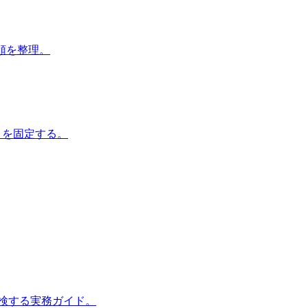
ト手順を整理。
ストを固定する。
点検する実務ガイド。