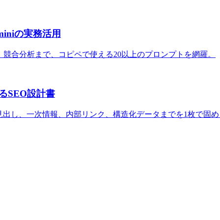
miniの実務活用
、競合分析まで、コピペで使える20以上のプロンプトを網羅。
るSEO設計書
見出し、一次情報、内部リンク、構造化データまでを1枚で固め