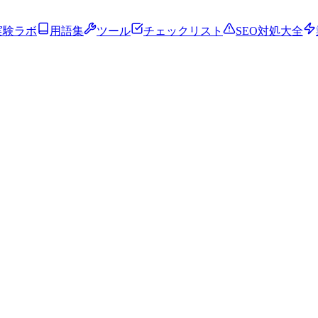
実験ラボ
用語集
ツール
チェックリスト
SEO対処大全