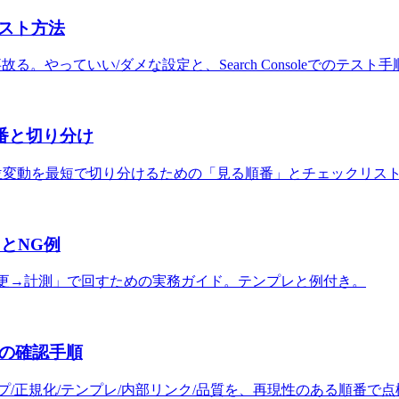
テスト方法
混ぜると事故る。やっていい/ダメな設定と、Search Consoleでのテス
る順番と切り分け
/CTR/順位変動を最短で切り分けるための「見る順番」とチェックリ
とNG例
仮説→変更→計測」で回すための実務ガイド。テンプレと例付き。
クの確認手順
プ/正規化/テンプレ/内部リンク/品質を、再現性のある順番で