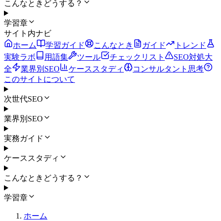
こんなときどうする？
学習章
サイト内ナビ
ホーム
学習ガイド
こんなとき
ガイド
トレンド
実験ラボ
用語集
ツール
チェックリスト
SEO対処大
全
業界別SEO
ケーススタディ
コンサルタント思考
このサイトについて
次世代SEO
業界別SEO
実務ガイド
ケーススタディ
こんなときどうする？
学習章
ホーム