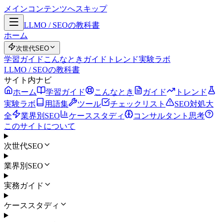
メインコンテンツへスキップ
LLMO / SEOの教科書
ホーム
次世代SEO
学習ガイド
こんなとき
ガイド
トレンド
実験ラボ
LLMO / SEOの教科書
サイト内ナビ
ホーム
学習ガイド
こんなとき
ガイド
トレンド
実験ラボ
用語集
ツール
チェックリスト
SEO対処大
全
業界別SEO
ケーススタディ
コンサルタント思考
このサイトについて
次世代SEO
業界別SEO
実務ガイド
ケーススタディ