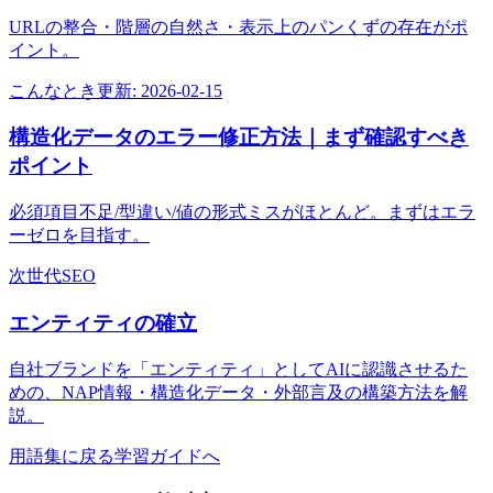
URLの整合・階層の自然さ・表示上のパンくずの存在がポ
イント。
こんなとき
更新:
2026-02-15
構造化データのエラー修正方法｜まず確認すべき
ポイント
必須項目不足/型違い/値の形式ミスがほとんど。まずはエラ
ーゼロを目指す。
次世代SEO
エンティティの確立
自社ブランドを「エンティティ」としてAIに認識させるた
めの、NAP情報・構造化データ・外部言及の構築方法を解
説。
用語集に戻る
学習ガイドへ