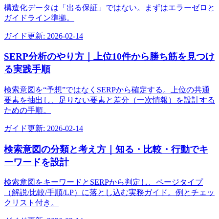
構造化データは「出る保証」ではない。まずはエラーゼロと
ガイドライン準拠。
ガイド
更新:
2026-02-14
SERP分析のやり方｜上位10件から勝ち筋を見つけ
る実践手順
検索意図を“予想”ではなくSERPから確定する。上位の共通
要素を抽出し、足りない要素と差分（一次情報）を設計する
ための手順。
ガイド
更新:
2026-02-14
検索意図の分類と考え方｜知る・比較・行動でキ
ーワードを設計
検索意図をキーワードとSERPから判定し、ページタイプ
（解説/比較/手順/LP）に落とし込む実務ガイド。例とチェッ
クリスト付き。