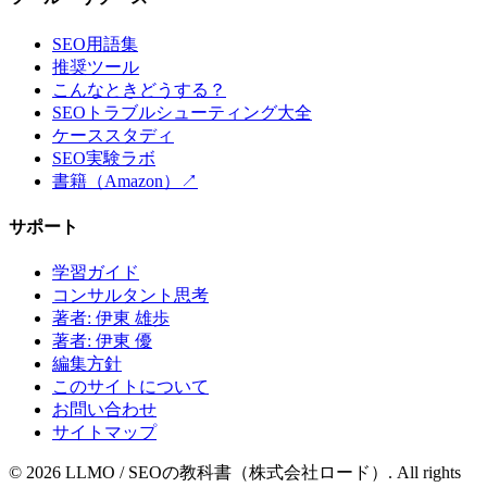
SEO用語集
推奨ツール
こんなときどうする？
SEOトラブルシューティング大全
ケーススタディ
SEO実験ラボ
書籍（Amazon）↗
サポート
学習ガイド
コンサルタント思考
著者: 伊東 雄歩
著者: 伊東 優
編集方針
このサイトについて
お問い合わせ
サイトマップ
©
2026
LLMO / SEOの教科書（株式会社ロード）. All rights