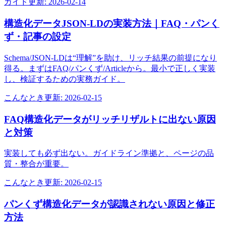
ガイド
更新:
2026-02-14
構造化データJSON-LDの実装方法｜FAQ・パンく
ず・記事の設定
Schema/JSON-LDは“理解”を助け、リッチ結果の前提になり
得る。まずはFAQ/パンくず/Articleから。最小で正しく実装
し、検証するための実務ガイド。
こんなとき
更新:
2026-02-15
FAQ構造化データがリッチリザルトに出ない原因
と対策
実装しても必ず出ない。ガイドライン準拠と、ページの品
質・整合が重要。
こんなとき
更新:
2026-02-15
パンくず構造化データが認識されない原因と修正
方法